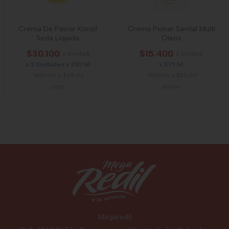
Crema De Peinar Konzil
Crema Peinar Savital Multi
Seda Liquida
Oleos
$30.100
$15.400
x Unidad
x Unidad
x 2 Unidades x 230 Ml
x 275 Ml
Mililitro a $65,43
Mililitro a $56,00
4905
59799
Megaredil