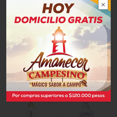
Crema De Peinar Recamier
Crema Para Peinar Pantene
Muss Kids Durazno
Keratina
$17.100
$21.900
x Unidad
x Unidad
x 300 Ml
x 300 Ml
67737
73289