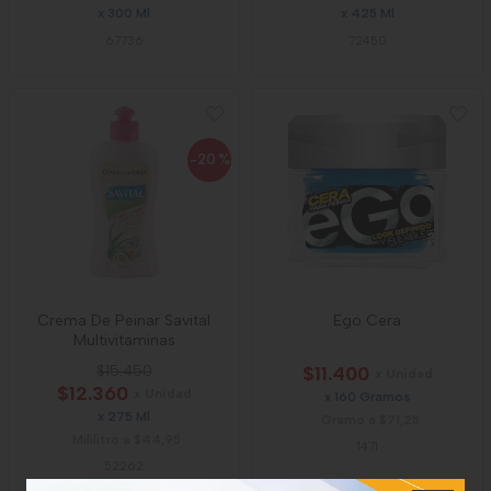
x 300 Ml
x 425 Ml
67736
72450
-20
%
Crema De Peinar Savital
Ego Cera
Multivitaminas
$15.450
$11.400
x Unidad
$12.360
x Unidad
x 160 Gramos
x 275 Ml
Gramo a $71,25
Mililitro a $44,95
1471
52262