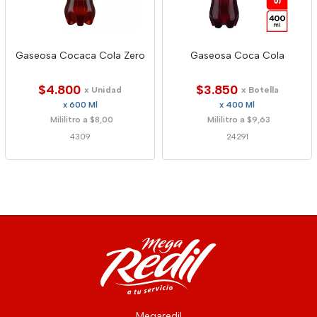
Gaseosa Cocaca Cola Zero
Gaseosa Coca Cola
$4.800
$3.850
x Unidad
x Botella
x 600 Ml
x 400 Ml
Mililitro a $8,00
Mililitro a $9,63
4309
24291
Megaredil