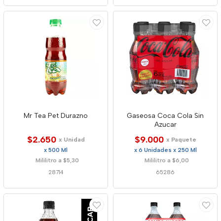
Mr Tea Pet Durazno
Gaseosa Coca Cola Sin
Azucar
$2.650
$9.000
x Unidad
x Paquete
x 500 Ml
x 6 Unidades x 250 Ml
Mililitro a $5,30
Mililitro a $6,00
28714
65286