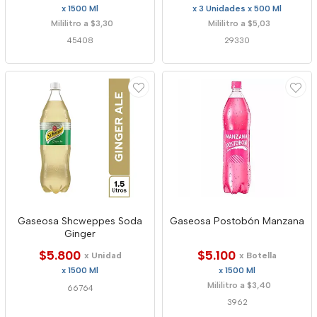
x 1500 Ml
x 3 Unidades x 500 Ml
Mililitro a $3,30
Mililitro a $5,03
45408
29330
Gaseosa Shcweppes Soda
Gaseosa Postobón Manzana
Ginger
$5.800
$5.100
x Unidad
x Botella
x 1500 Ml
x 1500 Ml
Mililitro a $3,40
66764
3962