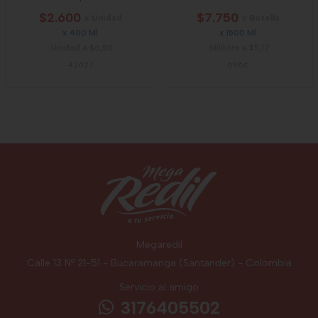
$2.600
$7.750
x Unidad
x Botella
x 400 Ml
x 1500 Ml
Unidad a $6,50
Mililitro a $5,17
42627
6966
Megaredil
Calle 13 Nº 21-51 - Bucaramanga (Santander) - Colombia
Servicio al amigo
3176405502