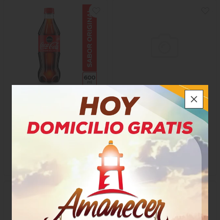
Gaseosa Coca Cola
Gaseosa Sin Azucar Quatro
Toronja
$4.900
$5.200
x Botella
x Unidad
x 600 Ml
x 1500 Ml
Mililitro a $8,17
67201
889