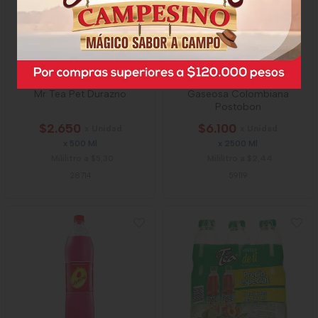
Mr Tea Pet Durazno
Gaseosa Colombiana
Postobon
$2.650
$6.100
x Unidad
x Unidad
x 500 Ml
x 2500 Ml
Mililitro a $5,30
Mililitro a $2,44
28714
59119