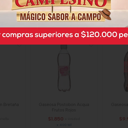
$7.400
$17.
nidad
x Botella
x 1500 Ml
x 2 Un
Mililitro a $4,93
Mi
4090
n Bretaña
Gaseosa Postobon Acqua
Gaseosa
Frutos Rojos
$1.850
$9.
otella
x Unidad
x 400 Ml