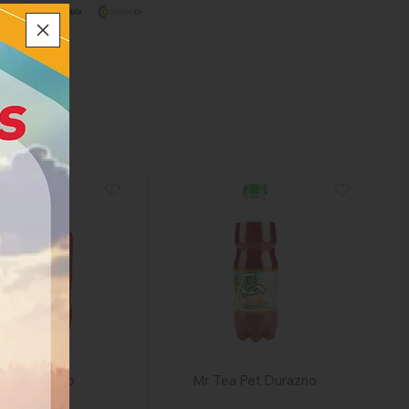
a Cola Zero
Mr Tea Pet Durazno