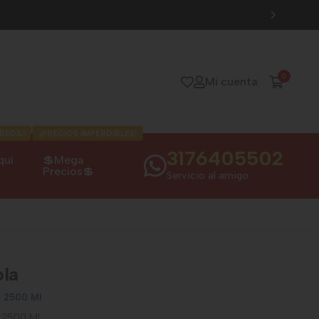
0
Mi cuenta
REDIL!
¡PRECIOS IMPERDIBLES!
3176405502
qui
💲Mega
Precios💲
Servicio al amigo
la
x 2500 Ml
 2500 Ml