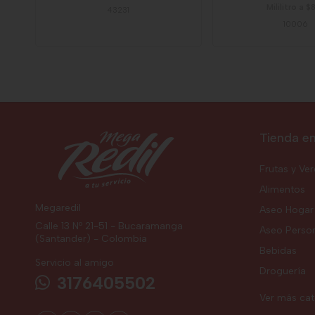
Mililitro a $
43231
10006
Tienda en
Frutas y Ve
Alimentos
Megaredil
Aseo Hogar
Calle 13 Nº 21-51 - Bucaramanga
Aseo Perso
(Santander) - Colombia
Bebidas
Servicio al amigo
Droguería
3176405502
Ver más ca