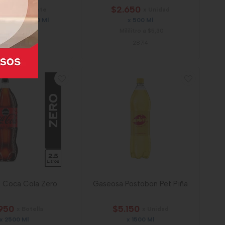
550
$2.650
x Paquete
x Unidad
idades x 2500 Ml
x 500 Ml
lilitro a $3,51
Mililitro a $5,30
68276
28714
 Coca Cola Zero
Gaseosa Postobon Pet Piña
950
$5.150
x Botella
x Unidad
x 2500 Ml
x 1500 Ml