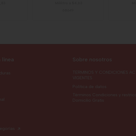
8,83
Mililitro a $4,63
Mi
68649
 línea
Sobre nosotros
TERMINOS Y CONDICIONES AC
rduras
VIGENTES
Política de datos
Términos Condiciones y restric
nal
Domicilio Gratis
tegorías