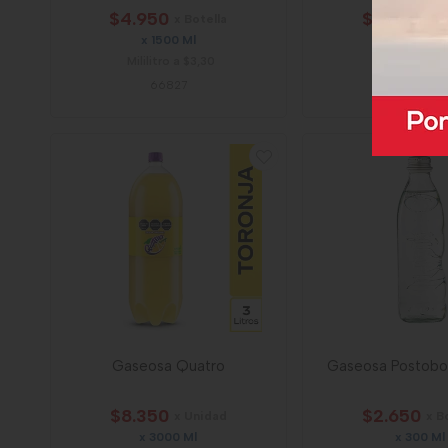
$4.950
$3.850
x Botella
x U
x 1500 Ml
x 400 Ml
Mililitro a $3,30
59090
66827
Gaseosa Quatro
Gaseosa Postobo
$8.350
$2.650
x Unidad
x B
x 3000 Ml
x 300 Ml