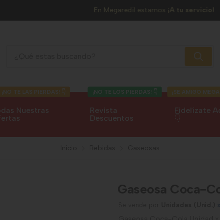
En Megaredil estamos
¡A tu servicio!
Gaseosa Coca-Cola
¡NO TE LAS PIERDAS! 👇
¡NO TE LOS PIERDAS! 👇
¡SE AMIGO MEGA
das Nuestras
Revista
Fidelízate A
ertas
Descuentos
👇
Inicio
Bebidas
Gaseosas
Gaseosa Coca-Co
Se vende por
Unidades (Unid.)
Gaseosa Coca-Cola Unidad x