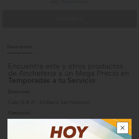
SKU: 7702011273376
AGOTADO
Descripción
Encuentra este y otros productos
de Ancheteria a un Mega Precio en
Temporadas a tu Servicio
Direccion:
Calle 13 # 21 - 60 Barrio San Francisco
Contacto:
PBX:
037 6711171
Celular:
318 308 3291