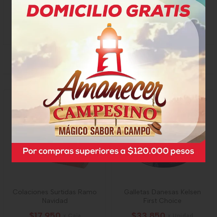
Luz Dary Herrera:
317 517 4654
Diana Marcela Ballesteros:
317 513 2926
PRODUCTOS RELACIONADOS
Colaciones Surtidas Ramo
Galletas Danesas Kelsen
Navidad
First Choice
$17.950
$33.850
x Caja
x Unidad