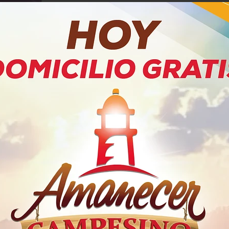
PRODUCTOS RELACIONADOS
Mixto Super La Victoria
$12.450
x Unidad
x 240 Gramos
Gramo a $51,88
5339
ctoria
Cebolli