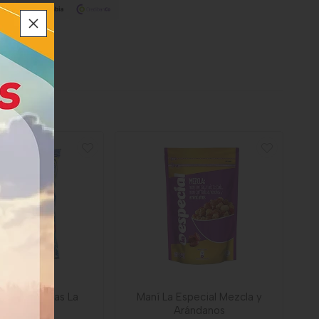
tas Mexicanas La
Maní La Especial Mezcla y
Victoria
Arándanos