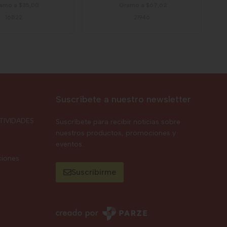
amo a $35,00
Gramo a $67,62
16822
21946
Suscríbete a nuestro newsletter
TIVIDADES
Suscríbete para recibir noticias sobre
nuestros productos, promociones y
eventos.
ciones
Suscribirme