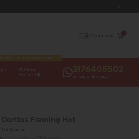
0
Mi cuenta
REDIL!
¡PRECIOS IMPERDIBLES!
3176405502
qui
💲Mega
Precios💲
Servicio al amigo
r Doritos Flaming Hot
x 175 Gramos
aming Hot Unidad x 175 Gramos