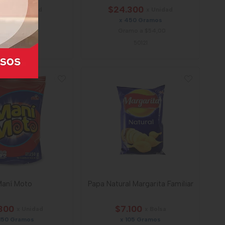
150
$24.300
x Unidad
x Unidad
 35 Gramos
x 450 Gramos
amo a $98,44
Gramo a $54,00
26633
50121
aní Moto
Papa Natural Margarita Familiar
300
$7.100
x Unidad
x Bolsa
 150 Gramos
x 105 Gramos