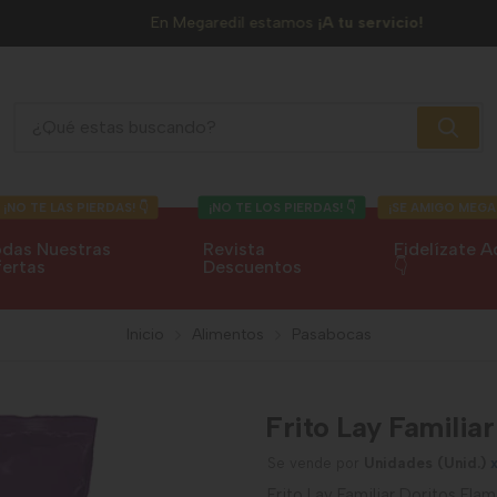
En Megaredil estamos
¡A tu servicio!
Frito Lay Familiar Doritos Flaming Hot
¡NO TE LAS PIERDAS! 👇
¡NO TE LOS PIERDAS! 👇
¡SE AMIGO MEGA
das Nuestras
Revista
Fidelízate A
ertas
Descuentos
👇
Inicio
Alimentos
Pasabocas
Frito Lay Familia
Se vende por
Unidades (Unid.)
Frito Lay Familiar Doritos Fl