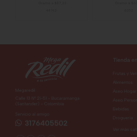
Gramo a $87,33
Gramo a $6
44743
6352
Tienda en
Frutas y Ve
Alimentos
Megaredil
Aseo Hogar
Calle 13 Nº 21-51 - Bucaramanga
Aseo Perso
(Santander) - Colombia
Bebidas
Servicio al amigo
Droguería
3176405502
Ver más ca