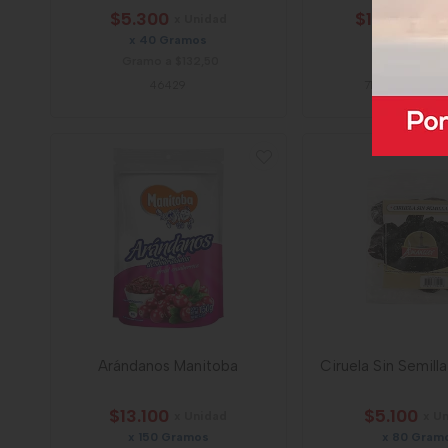
$5.300
$12.800
x Unidad
x P
x 40 Gramos
x 24 Unida
Gramo a $132,50
Unidad a $53
46429
71694
-
Mega Pr
Arándanos Manitoba
Ciruela Sin Semil
$13.100
$5.100
x Unidad
x U
x 150 Gramos
x 80 Gram