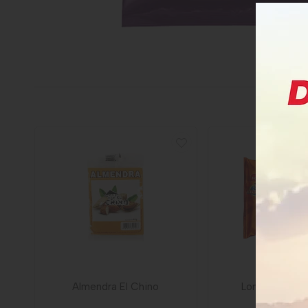
Almendra El Chino
Lonchera La Vi