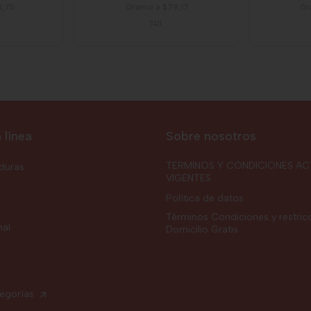
3,75
Gramo a $79,17
Gr
7411
 línea
Sobre nosotros
TERMINOS Y CONDICIONES AC
rduras
VIGENTES
Política de datos
Términos Condiciones y restric
nal
Domicilio Gratis
tegorías