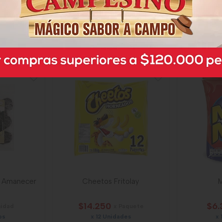
$3.
aquete
des
x
3,33
Gr
ecios
la Amanecer
Cheetos Fritolay
M
$14.250
$6.
nidad
x Paquete
os
x 12 Unidades
x