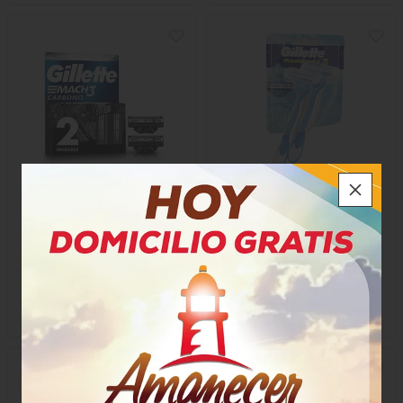
Rpuesto Maquina Afeitar
Maquina de Afeitar Gillette
Gillette Mach 3 Carbon
Hombre Ice
$37.400
$18.500
x Paquete
x Paquete
x 3 unidades
x 2 Unidades
Unidad a $9.250,00
72508
1627