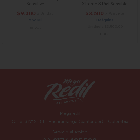
Sensitive
Xtreme 3 Piel Sensible
$9.300
$3.500
x Unidad
x Paquete
x 56 Ml
1 Máquina
Unidad a $3.500,00
66207
8883
Megaredil
Calle 13 Nº 21-51 - Bucaramanga (Santander) - Colombia
Servicio al amigo