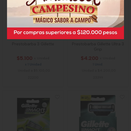
Prestobarba 3 Gillette
Prestobarba Gillette Ultra 3
Grip
$5.100
$4.200
x Unidad
x Unidad
x 1 Unidad
1 Unid.
Unidad a $5.100,00
Unidad a $4.200,00
22200
23399