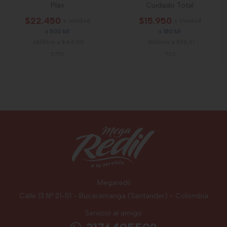
Plax
Cuidado Total
$22.450
$15.950
x Unidad
x Unidad
x 500 Ml
x 180 Ml
Mililitro a $44,90
Mililitro a $88,61
57511
7153
Megaredil
Calle 13 Nº 21-51 - Bucaramanga (Santander) - Colombia
Servicio al amigo