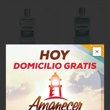
Enjuague Bucal Listerine
Enjuague Bucal Listerine
Cool Mint Zero 500
Cool Mint
$27.350
$26.400
x Unidad
x Unidad
x 500 Ml
x 500 Ml
Mililitro a $54,70
Mililitro a $52,80
39119
29024