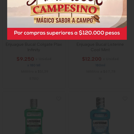
Enjuague Bucal Colgate Plax
Enjuague Bucal Listerine
Infinity
Cool Mint
$9.250
$12.200
x Unidad
x Unidad
x 180 Ml
180ml
Mililitro a $51,39
Mililitro a $67,78
57510
19