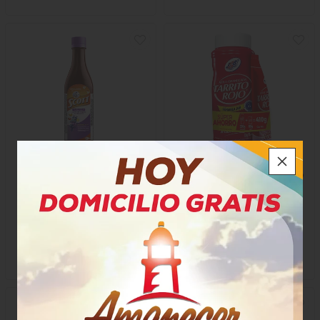
Emulsión de Scott Frutas
Kola Granulada Tarrito Rojo
Tropicales
Jgb
$18.800
$33.700
x Unidad
x Paquete
x 180 Ml
x 330 Gramos + 80 Gramos
Mililitro a $104,44
Gramo a $82,20
1171
67691