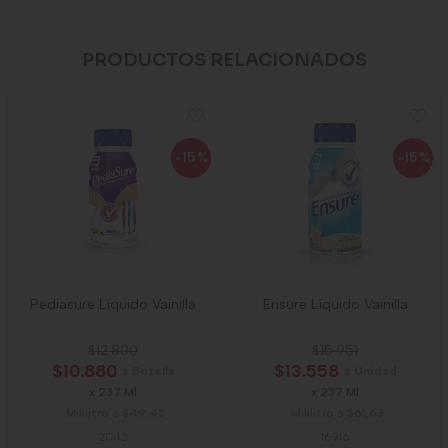
PRODUCTOS RELACIONADOS
-15
%
-15
%
Pediasure Líquido Vainilla
Ensure Líquido Vainilla
$12.800
$15.951
$10.880
$13.558
x Botella
x Unidad
x 237 Ml
x 237 Ml
Mililitro a $49,45
Mililitro a $61,63
21743
16916