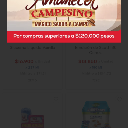
Glucerna Líquido Vainilla
Emulsión de Scott 180
Cereza
$16.900
$18.850
x Unidad
x Unidad
x 237 Ml
x 180 Ml
Mililitro a $71,31
Mililitro a $104,72
21746
7292