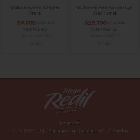
Multivitaminico Cerebrit
Multivitamínico Tarrito Rojo
Fresa
Tradicional
$9.000
$28.700
x Unidad
x Unidad
x 100 Gramos
x 330 Gramos
Gramo a $90,00
Gramo a $86,97
55016
67688
Megaredil
Calle 13 Nº 21-51 - Bucaramanga (Santander) - Colombia