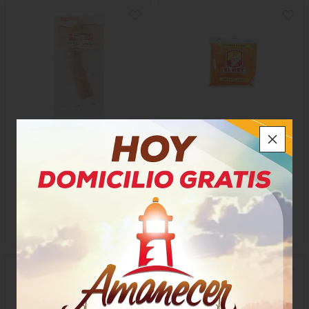
Canela Astilla Amanecer
Color Amarillo El Rey
$1.800
$1.250
x Unidad
x Unidad
x 8 Gramos
x 60 Gramos
Gramo a $225,00
Gramo a $20,83
4146
11152