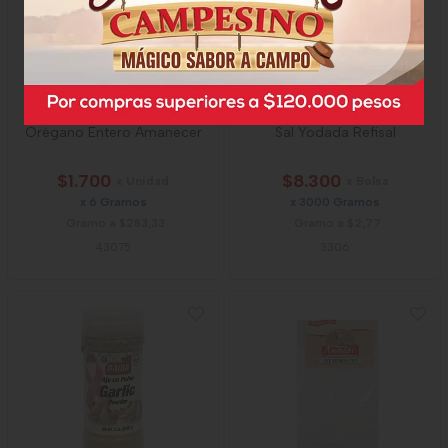
Orégano Entero Amanecer
Sal Yodada Refisal
$1.700
$8.300
x Unidad
x Bolsa
x 6 Gramos
x 3000 Gramos
Gramo a $283,33
Gramo a $2,77
43075
3306