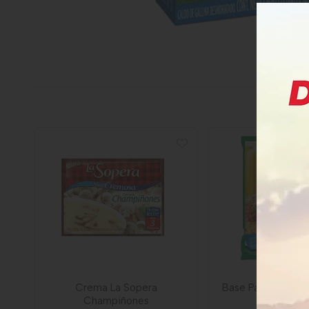
Crema La Sopera
Base Pasta Maggi
Champiñones