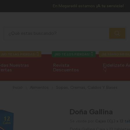
En Megaredil estamos
¡A tu servicio!
Doña Gallina
¡NO TE LAS PIERDAS! 👇
¡NO TE LOS PIERDAS! 👇
¡SE AMIGO MEGA
das Nuestras
Revista
Fidelízate A
ertas
Descuentos
👇
Inicio
Alimentos
Sopas, Cremas, Caldos Y Bases
Doña Gallina
Se vende por
Cajas (Cj.)
x 12 t
Doña Gallina Caja x 12 tablet