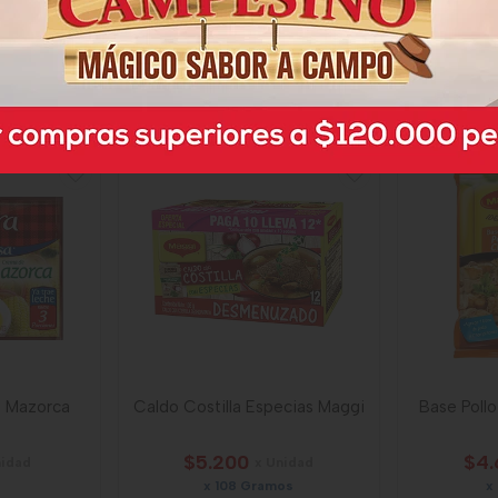
$4.650
$1.
nidad
x Unidad
os
x 50 Gramos
x 
3,00
Gramo a $93,00
Gr
11390
 Mazorca
Caldo Costilla Especias Maggi
Base Poll
$5.200
$4.
nidad
x Unidad
x 108 Gramos
x