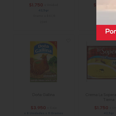
$1.750
$4.650
x Unidad
x U
42,5gr
x 50 Gram
Gramo a $41,18
Gramo a $9
2249
5222
Doña Gallina
Crema La Sopera
Tierna
$3.950
$1.750
x Caja
x U
x 8 Unidades x 11 Gramos
42,5gr