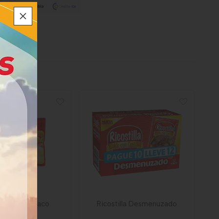
 Sopera Ajiaco
Ricostilla Desmenuzado