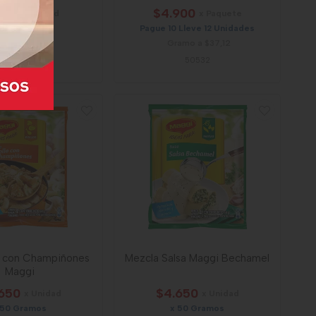
800
$4.900
x Unidad
x Paquete
41,5 Gramos
Pague 10 Lleve 12 Unidades
amo a $43,37
Gramo a $37,12
17
50532
o con Champiñones
Mezcla Salsa Maggi Bechamel
Maggi
650
$4.650
x Unidad
x Unidad
 50 Gramos
x 50 Gramos