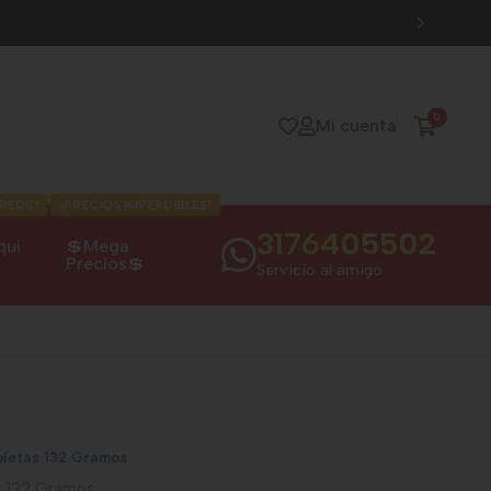
0
Mi cuenta
REDIL!
¡PRECIOS IMPERDIBLES!
3176405502
qui
💲Mega
Precios💲
Servicio al amigo
abletas 132 Gramos
as 132 Gramos