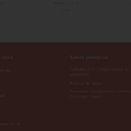
,18
Gramo a $48,15
Gr
11989
 línea
Sobre nosotros
TERMINOS Y CONDICIONES AC
rduras
VIGENTES
Política de datos
Términos Condiciones y restric
nal
Domicilio Gratis
tegorías