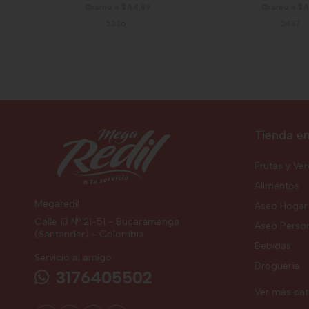
Gramo a $44,89
Gramo a $41
5336
2437
Tienda en
Frutas y Ve
Alimentos
Megaredil
Aseo Hogar
Calle 13 Nº 21-51 - Bucaramanga
Aseo Perso
(Santander) - Colombia
Bebidas
Servicio al amigo
Droguería
3176405502
Ver más ca