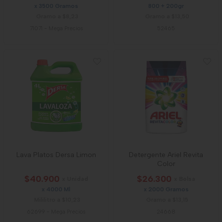
x 3500 Gramos
800 + 200gr
Gramo a $8,23
Gramo a $13,50
71071
-
Mega Precios
52465
Lava Platos Dersa Limon
Detergente Ariel Revita
Color
$40.900
$26.300
x Unidad
x Bolsa
x 4000 Ml
x 2000 Gramos
Mililitro a $10,23
Gramo a $13,15
62699
-
Mega Precios
24668