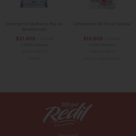
Detergente Multiusos Rey As
Detergente Ak1 Floral Valvula
Bicarbonato
$21.800
$18.800
x Unidad
x Unidad
x 2000 Gramos
x 3000 Gramos
Gramo a $10,90
Gramo a $6,27
59978
62303
-
Mega Precios
Megaredil