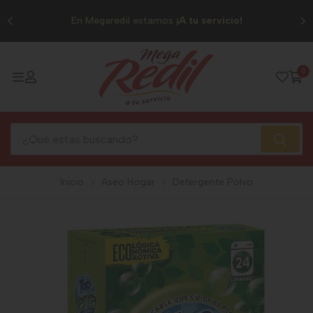
0
En Megaredil estamos
¡A tu servicio!
0
Inicio
Aseo Hogar
Detergente Polvo