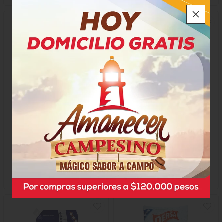
Detergente As Bicarbonato
Detergente Ariel
Jabon Rey
$12.350
$20.900
x Unidad
x Unidad
x 1000 Gramos
x 1500 Gramos
Gramo a $12,35
Gramo a $13,93
59979
48178