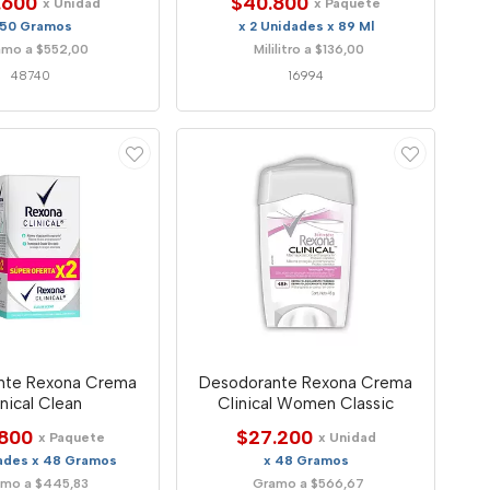
.600
$40.800
x Unidad
x Paquete
 50 Gramos
x 2 Unidades x 89 Ml
mo a $552,00
Mililitro a $136,00
48740
16994
nte Rexona Crema
Desodorante Rexona Crema
inical Clean
Clinical Women Classic
800
$27.200
x Paquete
x Unidad
dades x 48 Gramos
x 48 Gramos
mo a $445,83
Gramo a $566,67