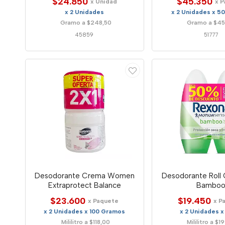
$24.850
$45.350
x Unidad
x 
x 2 Unidades
x 2 Unidades x 5
Gramo a $248,50
Gramo a $45
45859
51777
Desodorante Crema Women
Desodorante Roll
Extraprotect Balance
Bambo
$23.600
$19.450
x Paquete
x P
x 2 Unidades x 100 Gramos
x 2 Unidades x
Mililitro a $118,00
Mililitro a $1