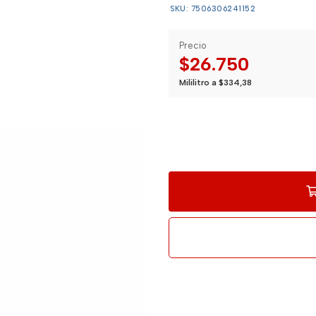
SKU: 7506306241152
Precio
$26.750
Mililitro a $334,38