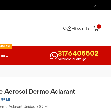
0
Mi cuenta
IBLES!
3176405502
ios💲
Servicio al amigo
e Aerosol Dermo Aclarant
x 89 Ml
rmo Aclarant Unidad x 89 Ml