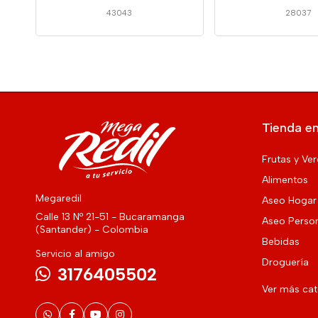
43043
28037
Tienda en
Frutas y Ve
Alimentos
Megaredil
Aseo Hogar
Calle 13 Nº 21-51 - Bucaramanga
Aseo Perso
(Santander) - Colombia
Bebidas
Servicio al amigo
Droguería
3176405502
Ver más ca