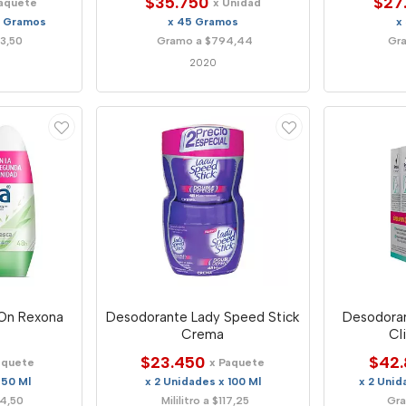
$35.750
$27
Paquete
x Unidad
0 Gramos
x 45 Gramos
x
3,50
Gramo a $794,44
Gra
2020
 On Rexona
Desodorante Lady Speed Stick
Desodora
o
Crema
Cl
$23.450
$42.
aquete
x Paquete
 50 Ml
x 2 Unidades x 100 Ml
x 2 Uni
94,50
Mililitro a $117,25
Gra