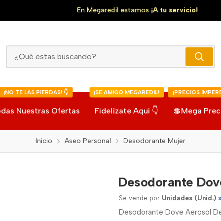
En Megaredil estamos
¡A tu servicio!
Desodorante Dove Aerosol Dermo Aclarant
¡NO TE LAS PIERDAS! 👇
¡SE AMIGO MEGAREDIL!
¡PRECIOS IMPERD
das Nuestras Ofertas
Fidelízate Aqui 👇
💲Mega Prec
Inicio
Aseo Personal
Desodorante Mujer
Desodorante Dov
Se vende por
Unidades (Unid.)
Desodorante Dove Aerosol De