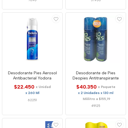
7096
57930
Desodorante Pies Aerosol
Desodorante de Pies
Antibacterial Yodora
Deopies Antitranspirante
$22.450
$40.350
x Unidad
x Paquete
x 260 Ml
x 2 Unidades x 130 ml
Mililitro a $155,19
62251
49125