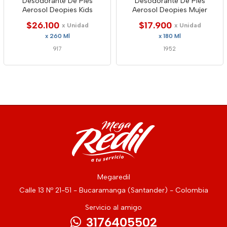
Desodorante De Pies
Desodorante De Pies
Aerosol Deopies Kids
Aerosol Deopies Mujer
$26.100
$17.900
x Unidad
x Unidad
x 260 Ml
x 180 Ml
917
1952
Megaredil
Calle 13 Nº 21-51 - Bucaramanga (Santander) - Colombia
Servicio al amigo
3176405502