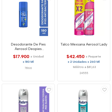
Desodorante De Pies
Talco Mexsana Aerosol Lady
Aerosol Deopies
Antbacterial
$17.900
$42.450
x Unidad
x Paquete
x 180 Ml
x 2 Unidades x 260 Ml
Mililitro a $81,63
7866
24555