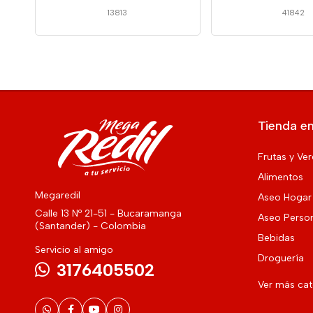
13813
41842
Tienda en
Frutas y Ve
Alimentos
Megaredil
Aseo Hogar
Calle 13 Nº 21-51 - Bucaramanga
Aseo Perso
(Santander) - Colombia
Bebidas
Servicio al amigo
Droguería
3176405502
Ver más ca