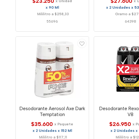
$23.250
$27.600
x Unidad
x 
x 90 Ml
x 2 Unidades x 5
Mililitro a $258,33
Gramo a $27
55696
64398
Desodorante Aerosol Axe Dark
Desodorante Rexo
Temptation
V8
$35.600
$26.950
x Paquete
x P
x 2 Unidades x 152 Ml
x 2 Unidades x 
Mililitro a $117,11
Mililitro a $1