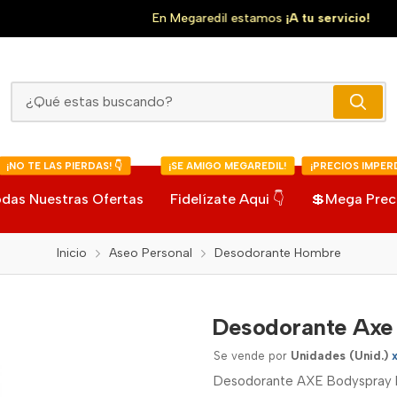
En Megaredil estamos
¡A tu servicio!
Desodorante Axe Bodyspray Dark Templation
¡NO TE LAS PIERDAS! 👇
¡SE AMIGO MEGAREDIL!
¡PRECIOS IMPERD
das Nuestras Ofertas
Fidelízate Aqui 👇
💲Mega Prec
Inicio
Aseo Personal
Desodorante Hombre
Desodorante Axe
Se vende por
Unidades (Unid.)
Desodorante AXE Bodyspray D