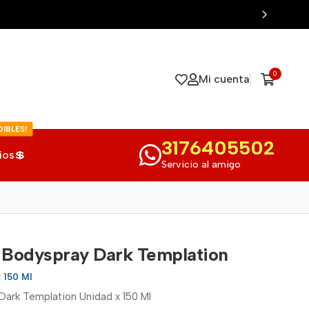
0
Mi cuenta
IBLES!
3176405502
ios💲
Servicio al amigo
 Bodyspray Dark Templation
x 150 Ml
ark Templation Unidad x 150 Ml