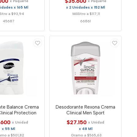
000
$35.600
x Paquete
x Paquete
nidades x 165 Ml
x 2 Unidades x 152 Ml
ilitro a $93,94
Mililitro a $117,11
45687
66861
te Balance Crema
Desodorante Rexona Crema
inical Protection
Clinical Men Sport
.600
$27.150
x Unidad
x Unidad
x 55 Ml
x 48 Ml
amo a $501,82
Gramo a $565,63