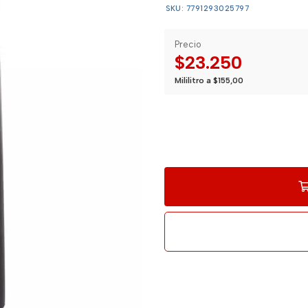
SKU: 7791293025797
Precio
$23.250
Mililitro a $155,00