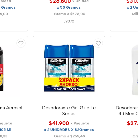
$28.800
$31.
Unidad
x Unidad
3 Gramos
x 50 Gramos
x 2 U
6,00
Gramo a $576,00
Mil
59370
na Aerosol
Desodorante Gel Gillette
Desodoran
Series
4d Men Cl
$41.900
$27
aquete
x Paquete
105 Ml
x 2 UNIDADES X 82Gramos
28,33
Gramo a $255,49
Gr