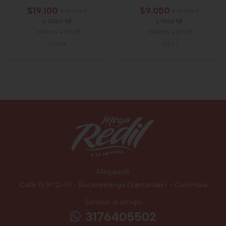
$19.100
$9.050
x Unidad
x Unidad
x 2000 Ml
x 1000 Ml
Mililitro a $9,55
Mililitro a $9,05
63044
73247
Megaredil
Calle 13 Nº 21-51 - Bucaramanga (Santander) - Colombia
Servicio al amigo
3176405502