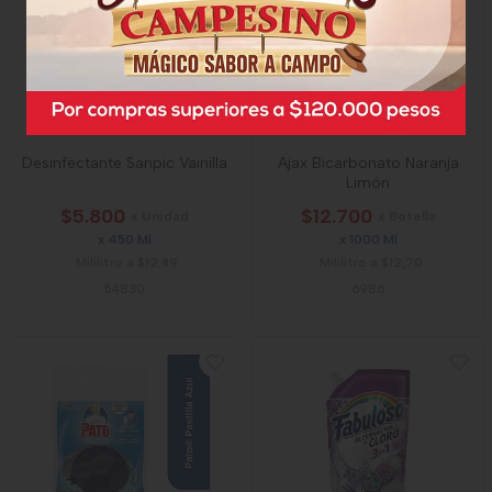
Desinfectante Sanpic Vainilla
Ajax Bicarbonato Naranja
Limón
$5.800
$12.700
x Unidad
x Botella
x 450 Ml
x 1000 Ml
Mililitro a $12,89
Mililitro a $12,70
54830
6986