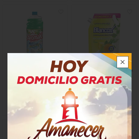
Limpia Pisos Aromax
Limpiador Multiusos Blancox
Manzana
Bicarbonato
$10.750
$13.200
x Unidad
x Unidad
x 1000 Gramos
x 1500 Ml
Mililitro a $8,80
69450
64435