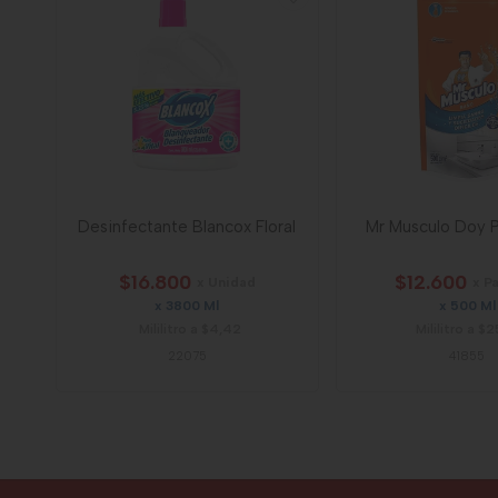
Desinfectante Blancox Floral
Mr Musculo Doy 
$16.800
$12.600
x Unidad
x P
x 3800 Ml
x 500 Ml
Mililitro a $4,42
Mililitro a $
22075
41855