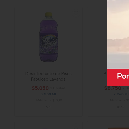
Desinfectante de Pisos
Pinolina Citr
Fabuloso Lavanda
$5.050
$8.750
x Unidad
x U
x 500 Ml
x 960 Ml
Mililitro a $10,10
Mililitro a $
6711
1069