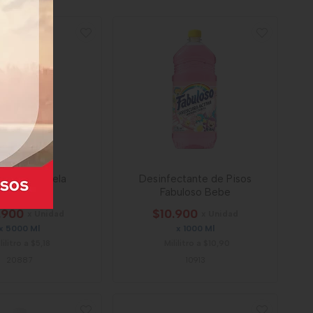
 Cristal Canela
Desinfectante de Pisos
Fabuloso Bebe
.900
$10.900
x Unidad
x Unidad
x 5000 Ml
x 1000 Ml
lilitro a $5,18
Mililitro a $10,90
20887
10913