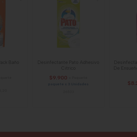
Pack Baño
Desinfectante Pato Adhesivo
Desinfecta
Citrico
De Ensueñ
$9.900
aquete
x Paquete
$8.
paquete x 3 Unidades
25,20
26533