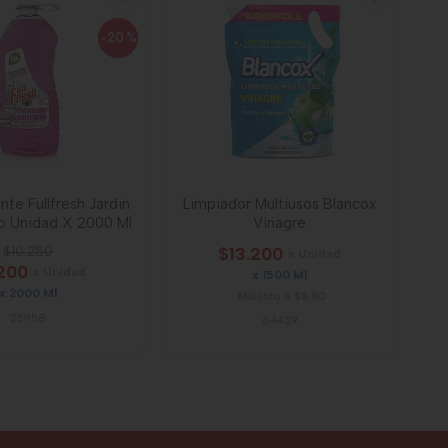
-20
%
nte Fullfresh Jardin
Limpiador Multiusos Blancox
o Unidad X 2000 Ml
Vinagre
$10.250
$13.200
x Unidad
200
x Unidad
x 1500 Ml
x 2000 Ml
Mililitro a $8,80
25958
64439