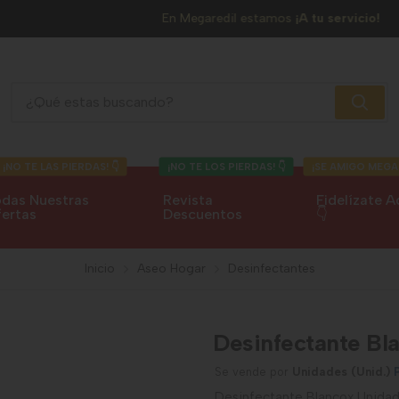
En Megaredil estamos
¡A tu servicio!
Desinfectante Blancox
¡NO TE LAS PIERDAS! 👇
¡NO TE LOS PIERDAS! 👇
¡SE AMIGO MEGA
das Nuestras
Revista
Fidelízate A
ertas
Descuentos
👇
Inicio
Aseo Hogar
Desinfectantes
Desinfectante Bl
Se vende por
Unidades (Unid.)
Desinfectante Blancox Unidad