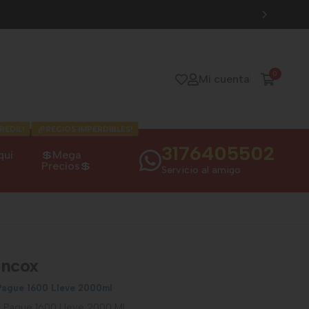
0
Mi cuenta
REDIL!
¡PRECIOS IMPERDIBLES!
3176405502
qui
💲Mega
Precios💲
Servicio al amigo
ancox
Pague 1600 Lleve 2000ml
 Pague 1600 Lleve 2000 Ml