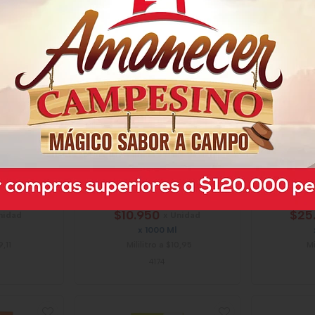
onela
Desinfectante Fabuloso
Pinol
Lavanda
$10.950
$25
nidad
x Unidad
x 1000 Ml
9,11
Mililitro a $10,95
Mi
4174