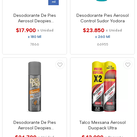
Desodorante De Pies
Desodorante Pies Aerosol
Aerosol Deopies
Control Sudor Yodora
Antbacterial
$17.900
$23.850
x Unidad
x Unidad
x 180 Ml
x 260 Ml
7866
66955
Desodorante De Pies
Talco Mexsana Aerosol
Aerosol Deopies
Duopack Ultra
Antitranspirante