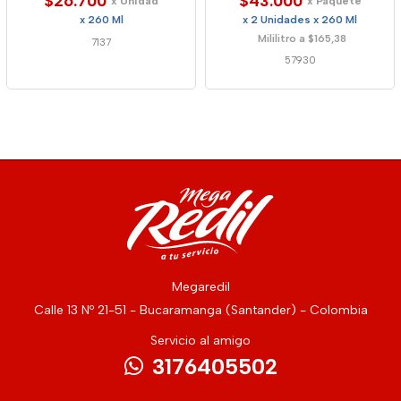
$26.700
$43.000
x Unidad
x Paquete
x 260 Ml
x 2 Unidades x 260 Ml
Mililitro a $165,38
7137
57930
Megaredil
Calle 13 Nº 21-51 - Bucaramanga (Santander) - Colombia
Servicio al amigo
3176405502