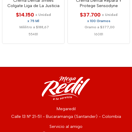
Crema Dental Smiles
Crema Dental Repara Y
Colgate Liga de La Justicia
Protege Sensodyne
$14.150
$37.700
x Unidad
x Unidad
x 75 Ml
x 100 Gramos
Mililitro a $188,67
Gramo a $377,00
55481
16081
Megaredil
Calle 13 Nº 21-51 - Bucaramanga (Santander) - Colombia
Servicio al amigo