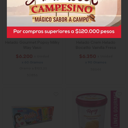
Helado Gourmet Popsy Milky
Helado Crem Helado
Way Vaso
Bocatto Vainilla Fresa
$6.200
$6.350
x Unidad
x Unidad
x 60 Gramos
x 90 Gramos
Gramo a $103,33
58644
50856