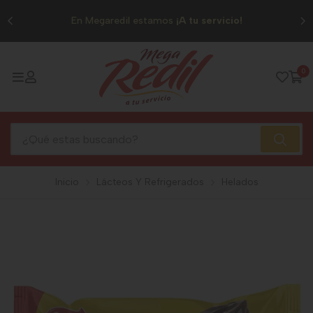
0
En Megaredil estamos
¡A tu servicio!
0
Inicio
Lácteos Y Refrigerados
Helados