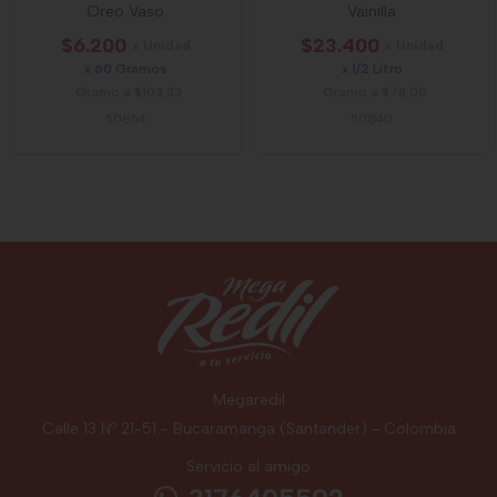
Oreo Vaso
Vainilla
$6.200
$23.400
x Unidad
x Unidad
x 60 Gramos
x 1/2 Litro
Gramo a $103,33
Gramo a $78,00
50854
50840
Megaredil
Calle 13 Nº 21-51 - Bucaramanga (Santander) - Colombia
Servicio al amigo