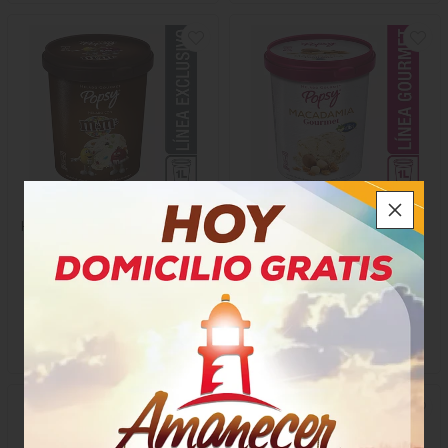
Helado Gourmet Popsy M &
Helado Gourmet Popsy
M
Macadamia
$44.800
$44.800
x Unidad
x Unidad
x 1 Litro
x 1 Litro
Mililitro a $74,67
Mililitro a $74,67
50834
50816