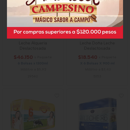
Leche Alquería
Leche Doña Leche
Deslactosada
Deslactosada
$46.150
$18.540
x Paquete
x Paquete
6 Bolsas x 1300ml
X 6 Bolsas X 900 ml
Mililitro a $5,92
Mililitro a $3,43
29540
51153