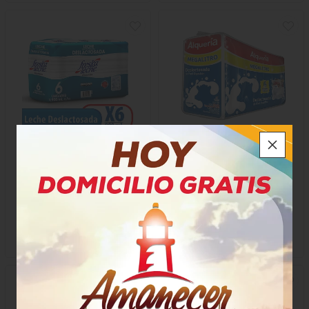
Leche Freskaleche
Leche Alquería
Deslactosada
Deslactosada
$21.490
$38.950
x Paquete
x Paquete
x 6 Bolsas x 900 Ml
6 Bolsas x 1100ml
Mililitro a $3,98
Mililitro a $5,90
72476
3675