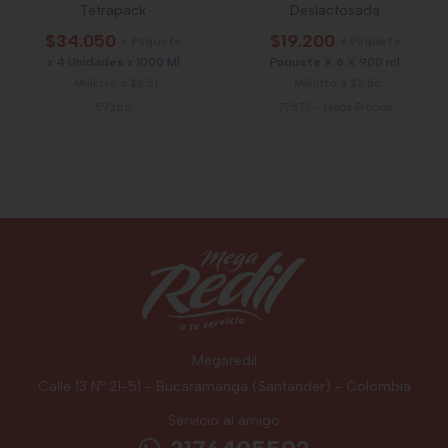
Tetrapack
Deslactosada
$34.050
$19.200
x Paquete
x Paquete
x 4 Unidades x 1000 Ml
Paquete X 6 X 900 ml
Mililitro a $8,51
Mililitro a $3,56
59368
77673
-
Mega Precios
Megaredil
Calle 13 Nº 21-51 - Bucaramanga (Santander) - Colombia
Servicio al amigo