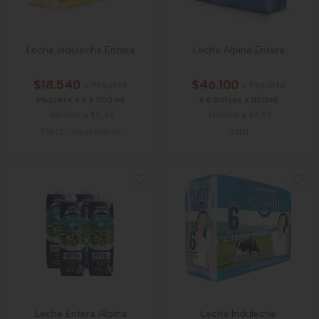
Leche Induleche Entera
Leche Alpina Entera
$18.540
$46.100
x Paquete
x Paquete
Paquete x 6 x 900 ml
x 6 Bolsas x 1100ml
Mililitro a $3,43
Mililitro a $6,98
77672
-
Mega Precios
43131
Leche Entera Alpina
Leche Induleche