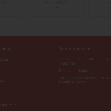
8,80
Gramo a $32,75
Gr
6455
 línea
Sobre nosotros
TERMINOS Y CONDICIONES AC
rduras
VIGENTES
Política de datos
Términos Condiciones y restric
nal
Domicilio Gratis
tegorías