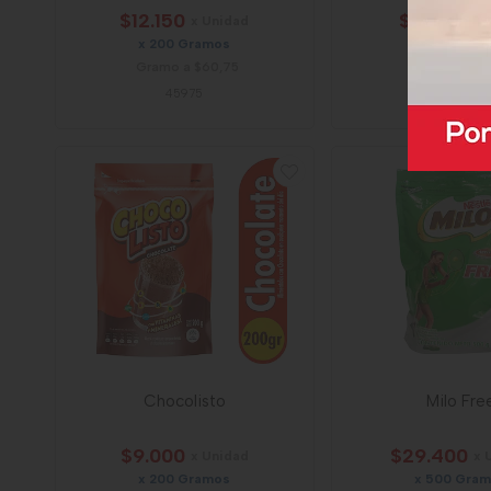
$12.150
$9.100
x Unidad
x U
x 200 Gramos
x 500 Gra
Gramo a $60,75
70343
45975
Chocolisto
Milo Fre
$9.000
$29.400
x Unidad
x 
x 200 Gramos
x 500 Gra