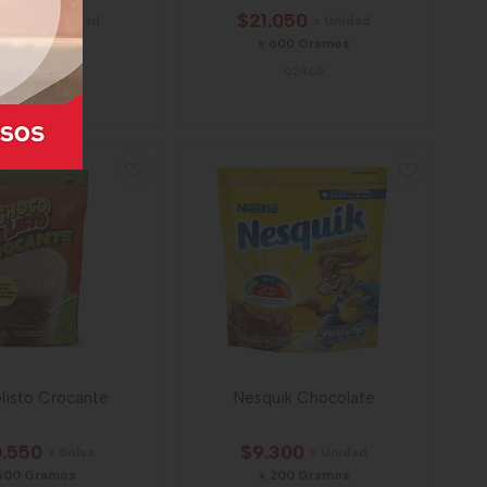
.400
$21.050
x Unidad
x Unidad
440 Gramos
x 600 Gramos
amo a $50,91
62465
73133
listo Crocante
Nesquik Chocolate
.550
$9.300
x Bolsa
x Unidad
500 Gramos
x 200 Gramos