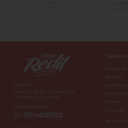
Gramo a $45,00
Gramo a $5
9694
46008
Tienda en
Frutas y Ve
Alimentos
Megaredil
Aseo Hogar
Calle 13 Nº 21-51 - Bucaramanga
Aseo Perso
(Santander) - Colombia
Bebidas
Servicio al amigo
Droguería
3176405502
Ver más ca