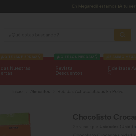
En Megaredil estamos
¡A tu servicio!
Chocolisto Crocante
¡NO TE LAS PIERDAS! 👇
¡NO TE LOS PIERDAS! 👇
¡SE AMIGO MEGA
das Nuestras
Revista
Fidelízate A
ertas
Descuentos
👇
Inicio
Alimentos
Bebidas Achocolatadas En Polvo
Chocolisto Croca
Se vende por
Unidades (Unid.)
Chocolisto Crocante unidad 