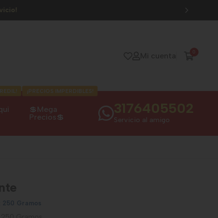
0
Mi cuenta
REDIL!
¡PRECIOS IMPERDIBLES!
3176405502
qui
💲Mega
Precios💲
Servicio al amigo
nte
x 250 Gramos
x 250 Gramos