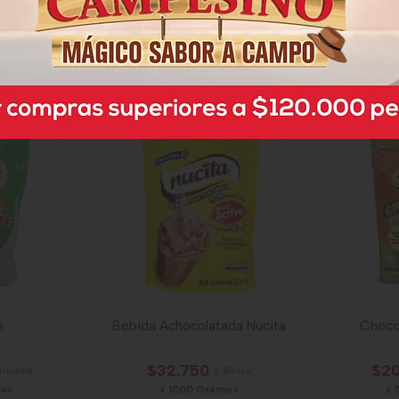
$5.300
$22
nidad
x Unidad
mos
x 100 Gramos
x 
Gr
73345
e
Bebida Achocolatada Nucita
Choco
$32.750
$20
Unidad
x Bolsa
mos
x 1000 Gramos
x 