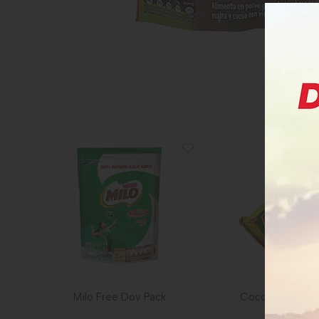
Milo Free Doy Pack
Cocoa En Pastil