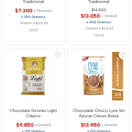
Tradicional
Tradicional
$7.300
$14.500
x Paquete
$13.050
x Unidad
x 250 Gramos
x 400 Gramos
Gramo a $29,20
Unidad a $32,63
32133
73364
Chocolate Gironés Light
Chocolate Choco Lyne Sin
Clásico
Azucar Clavos Bolsa
$9.850
$13.950
x Unidad
x Unidad
x 125 Gramos
x 120 Gramos