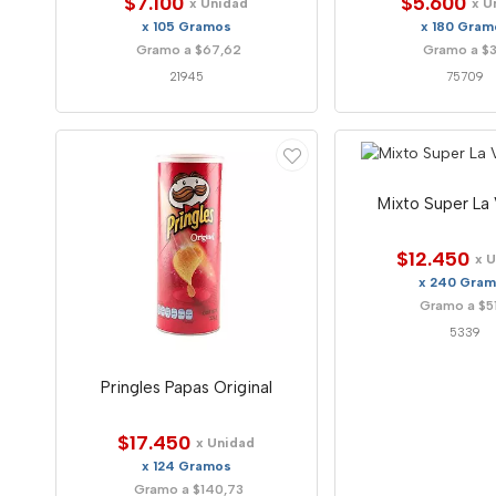
$7.100
$5.600
x Unidad
x U
x 105 Gramos
x 180 Gram
Gramo a $67,62
Gramo a $31
21945
75709
Mixto Super La 
$12.450
x 
x 240 Gra
Gramo a $51
5339
Pringles Papas Original
$17.450
x Unidad
x 124 Gramos
Gramo a $140,73