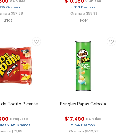
800
$10.050
x Unidad
x Unidad
 135 Gramos
x 180 Gramos
amo a $57,78
Gramo a $55,83
21102
49044
 de Todito Picante
Pringles Papas Cebolla
400
$17.450
x Paquete
x Unidad
ades x 45 Gramos
x 124 Gramos
amo a $71,85
Gramo a $140,73