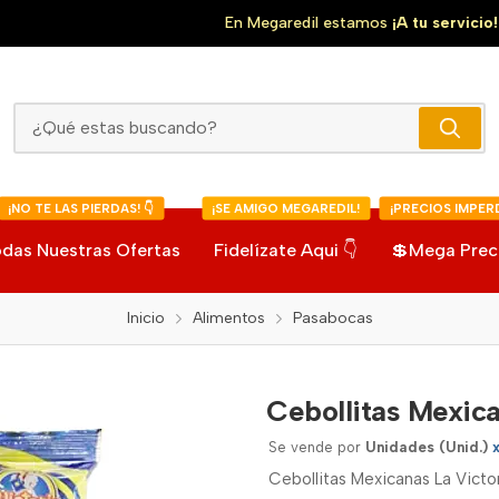
En Megaredil estamos
¡A tu servicio!
Cebollitas Mexicanas La Victoria
¡NO TE LAS PIERDAS! 👇
¡SE AMIGO MEGAREDIL!
¡PRECIOS IMPERD
das Nuestras Ofertas
Fidelízate Aqui 👇
💲Mega Prec
Inicio
Alimentos
Pasabocas
Cebollitas Mexica
Se vende por
Unidades (Unid.)
Cebollitas Mexicanas La Vict