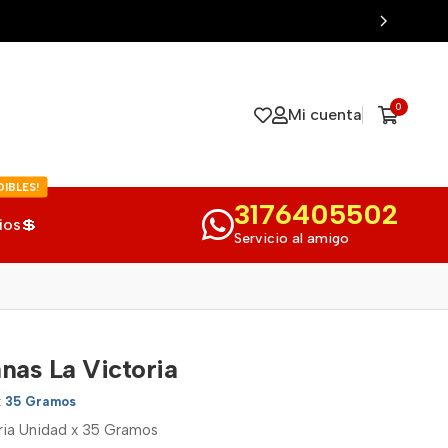
0
Mi cuenta
IBLES!
3176405502
ios💲
Servicio al amigo
nas La Victoria
x 35 Gramos
oria Unidad x 35 Gramos