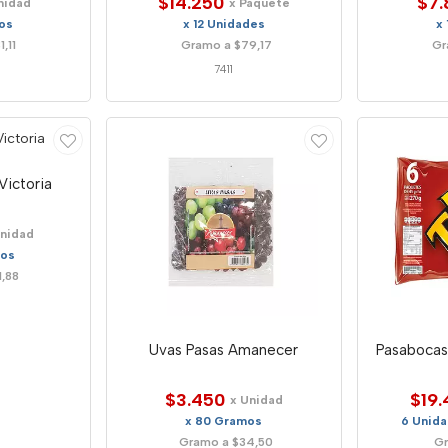
$14.250
$7.
nidad
x Paquete
os
x 12 Unidades
x
,11
Gramo a $79,17
Gr
7411
Victoria
Unidad
mos
,88
Uvas Pasas Amanecer
Pasabocas
$3.450
$19.
x Unidad
x 80 Gramos
6 Unid
Gramo a $34,50
Gr