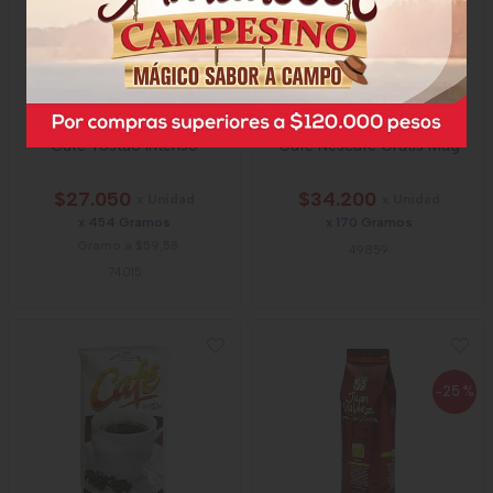
Cafe Tostao Intenso
Café Nescafe Gratis Mug
$27.050
$34.200
x Unidad
x Unidad
x 454 Gramos
x 170 Gramos
Gramo a $59,58
49859
74015
-25
%