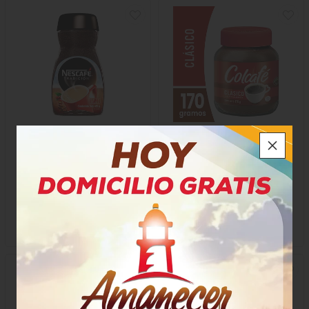
Café Nescafe
Colcafé
$19.550
$29.600
x Unidad
x Unidad
x 85 Gramos
x 170 Gramos
Gramo a $230,00
Gramo a $174,12
7203
1473