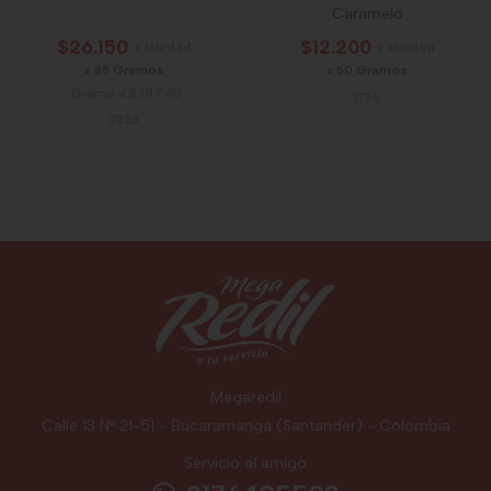
Caramelo
$26.150
$12.200
x Unidad
x Unidad
x 85 Gramos
x 50 Gramos
Gramo a $307,65
1736
2323
Megaredil
Calle 13 Nº 21-51 - Bucaramanga (Santander) - Colombia
Servicio al amigo