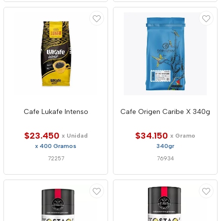
Cafe Lukafe Intenso
Cafe Origen Caribe X 340g
$23.450
$34.150
x Unidad
x Gramo
x 400 Gramos
340gr
72257
76934