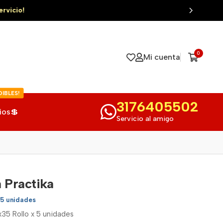
0
Mi cuenta
IBLES!
3176405502
ios💲
Servicio al amigo
 Practika
 5 unidades
x35 Rollo x 5 unidades