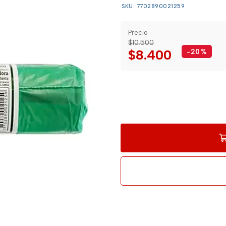
SKU: 7702890021259
Precio
$10.500
$8.400
-20
%