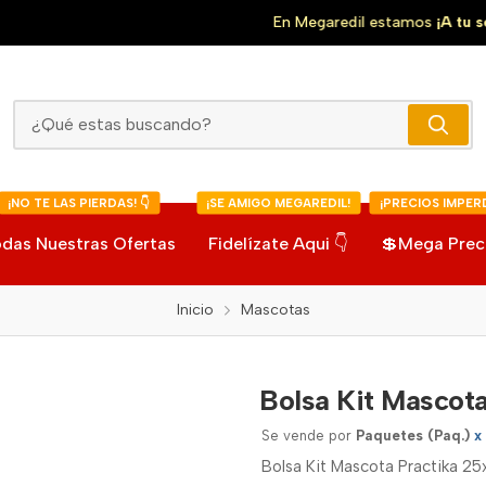
En Megaredil estamos
¡A tu servicio!
Bolsa Kit Mascota Practika
¡NO TE LAS PIERDAS! 👇
¡SE AMIGO MEGAREDIL!
¡PRECIOS IMPERD
das Nuestras Ofertas
Fidelízate Aqui 👇
💲Mega Prec
Inicio
Mascotas
Bolsa Kit Mascota
Se vende por
Paquetes (Paq.)
x
Bolsa Kit Mascota Practika 25