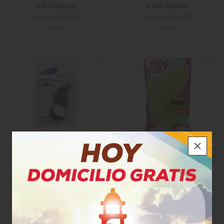
x 350 Gramos
x 500 Gramos
Gramo a $40,86
Gramo a $14,20
71483
6876
Leche de Coco Pesquera
Filete De Panko Del Rio Y Del
Mar
$4.550
$9.850
x Unidad
x Unidad
x 250 Ml
x 320 Gramos
Mililitro a $18,20
Gramo a $30,78
5650
75594