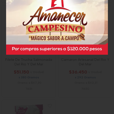
Filete De Trucha Salmonada
Camaron Artesanal Del Rio Y
Del Rio Y Del Mar
Del Mar
$51.150
$36.450
x Unidad
x Unidad
x 380 Gramos
x 292 Gramos
Gramo a $67,30
Gramo a $62,31
71481
71480