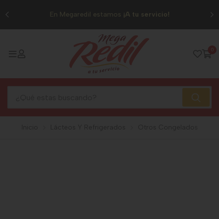
0
En Megaredil estamos
¡A tu servicio!
0
Inicio
Lácteos Y Refrigerados
Otros Congelados