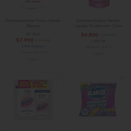
Desmanchador Polvo Vanish
Desmanchador Vanish
Blanco
Líquido Protección Color
$9.400
$6.800
x Unidad
$7.990
x Unidad
x 450 Ml
x 100 Gramos
Mililitro a $15,11
Gramo a $79,90
22992
63860