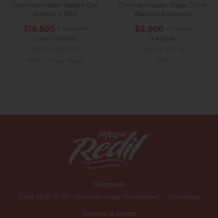
Desmanchador Vanish Gel
Desmanchador Ropa Color
Blanco + 800
Blancox Repuesto
$18.800
$2.800
x Paquete
x Unidad
x 1800 + 800 Ml
x 400 Ml
Mililitro a $10,44
Mililitro a $7,00
69570
-
Mega Precios
4187
Megaredil
Calle 13 Nº 21-51 - Bucaramanga (Santander) - Colombia
Servicio al amigo