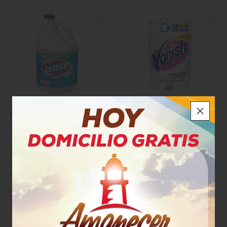
Blanqueador Regular Clorox
Desmanchador Vanish Gel
Blanco
$18.400
$12.400
x Unidad
x Unidad
x 3800 Ml
x 800 Ml
Mililitro a $4,84
Mililitro a $15,50
9117
55661