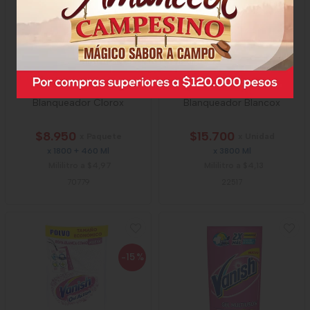
Blanqueador Clorox
Blanqueador Blancox
$8.950
$15.700
x Paquete
x Unidad
x 1800 + 460 Ml
x 3800 Ml
Mililitro a $4,97
Mililitro a $4,13
70779
22517
-15
%