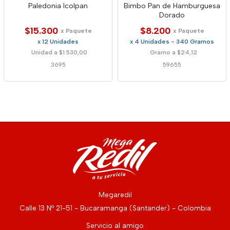
Paledonia Icolpan
Bimbo Pan de Hamburguesa
Dorado
$15.300
$8.200
x Paquete
x Paquete
x 12 Unidades
x 4 Unidades - 340 Gramos
Unidad a $1.530,00
Gramo a $24,12
3695
59655
Megaredil
Calle 13 Nº 21-51 - Bucaramanga (Santander) - Colombia
Servicio al amigo