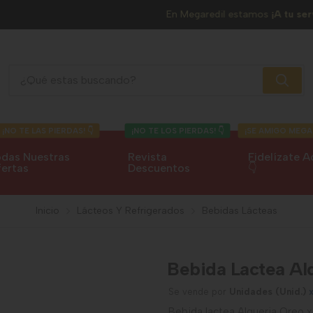
En Megaredil estamos
¡A tu servicio!
Bebida Lactea Alqueria Oreo X 2 Unidades
¡NO TE LAS PIERDAS! 👇
¡NO TE LOS PIERDAS! 👇
¡SE AMIGO MEGA
das Nuestras
Revista
Fidelízate A
ertas
Descuentos
👇
Inicio
Lácteos Y Refrigerados
Bebidas Lácteas
Bebida Lactea Al
Se vende por
Unidades (Unid.)
Bebida lactea Alqueria Oreo 