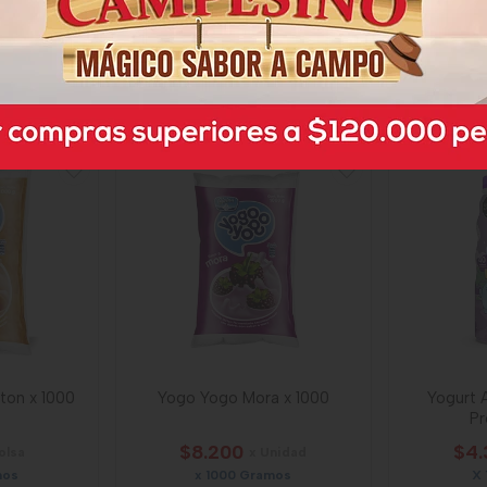
$23.800
$28
Gramo
x Unidad
mos
1750ml
2,20
Mililitro a $13,60
Mil
4139
on x 1000
Yogo Yogo Mora x 1000
Yogurt 
P
$8.200
$4.
olsa
x Unidad
mos
x 1000 Gramos
X