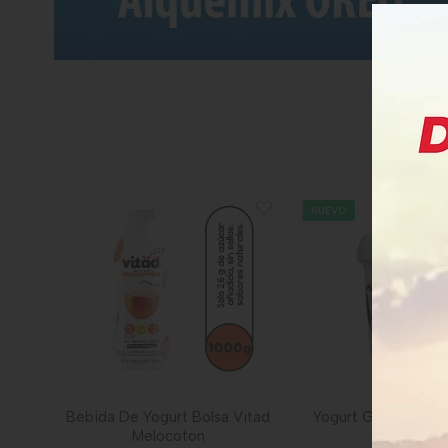
NUEVO
Bebida De Yogurt Bolsa Vitad
Yogurt Griego Boco
Melocoton
1000 Gr