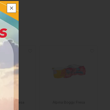
 Finesse Fresa
Alpina Boggy Fresa