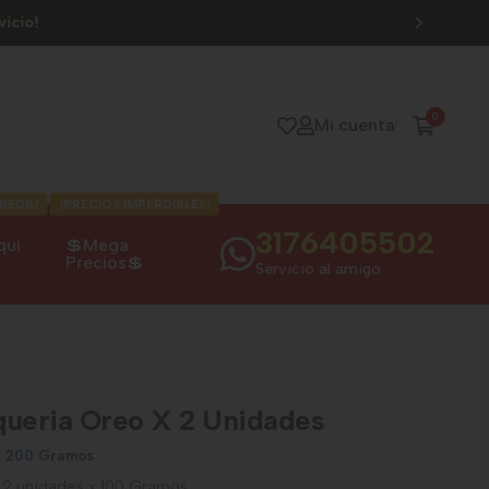
0
Mi cuenta
REDIL!
¡PRECIOS IMPERDIBLES!
3176405502
qui
💲Mega
Precios💲
Servicio al amigo
queria Oreo X 2 Unidades
x 200 Gramos
x 2 unidades x 100 Gramos