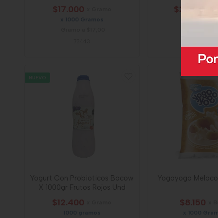
$17.000
$22.200
x Gramo
x 
x 1000 Gramos
X 1000 Gra
Gramo a $17,00
Gramo a $2
73443
78777
NUEVO
Yogurt Con Probioticos Bocow
Yogoyogo Melocot
X 1000gr Frutos Rojos Und
$12.400
$8.150
x Gramo
x B
1000 gramos
x 1000 Gra