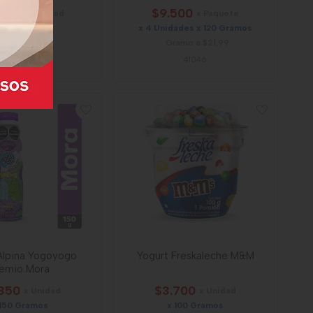
.600
$9.500
x Unidad
x Paquete
x 1700 Ml
x 4 Unidades x 120 Gramos
ilitro a $16,82
Gramo a $21,99
5700
41046
Alpina Yogoyogo
Yogurt Freskaleche M&M
remio Mora
350
$3.700
x Unidad
x Unidad
 150 Gramos
x 100 Gramos