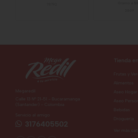
Gramo a $8
78792
3869
Tienda en
Frutas y Ve
Alimentos
Megaredil
Aseo Hogar
Calle 13 Nº 21-51 - Bucaramanga
Aseo Perso
(Santander) - Colombia
Bebidas
Servicio al amigo
Droguería
3176405502
Ver más ca