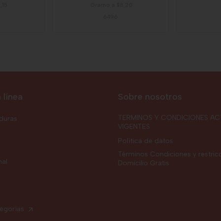
,15
Gramo a $8,20
6496
 línea
Sobre nosotros
TERMINOS Y CONDICIONES AC
rduras
VIGENTES
Política de datos
Términos Condiciones y restric
nal
Domicilio Gratis
tegorías