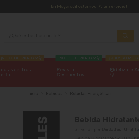
En Megaredil estamos
¡A tu servicio!
Bebida Hidratante Squash Frutas Tropicales
¡NO TE LAS PIERDAS! 👇
¡NO TE LOS PIERDAS! 👇
¡SE AMIGO MEGA
das Nuestras
Revista
Fidelízate A
ertas
Descuentos
👇
Inicio
Bebidas
Bebidas Energéticas
Bebida Hidratant
Se vende por
Unidades (Unid.)
Bebida Hidratante Squash Frut