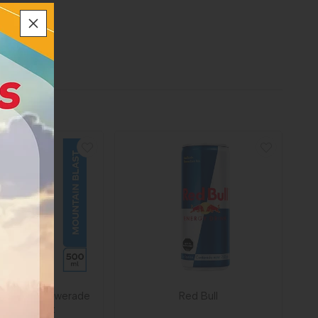
dratante Powerade
Red Bull
ntain Blast