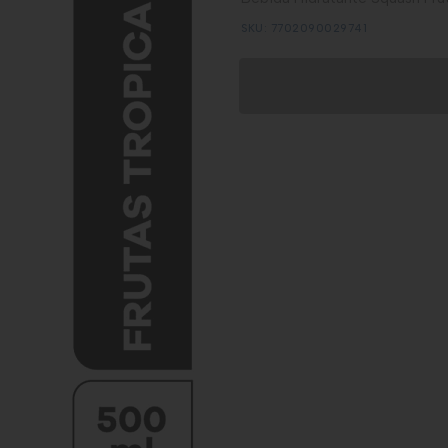
SKU: 7702090029741