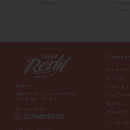
Mililitro a $8,40
Mililitro a $
9403
43344
Tienda en
Frutas y Ve
Alimentos
Megaredil
Aseo Hogar
Calle 13 Nº 21-51 - Bucaramanga
Aseo Perso
(Santander) - Colombia
Bebidas
Servicio al amigo
Droguería
3176405502
Ver más ca