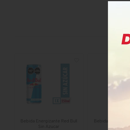
Bebida Energizante Red Bull
Bebida Hidratante 
Sin Azucar
Coco