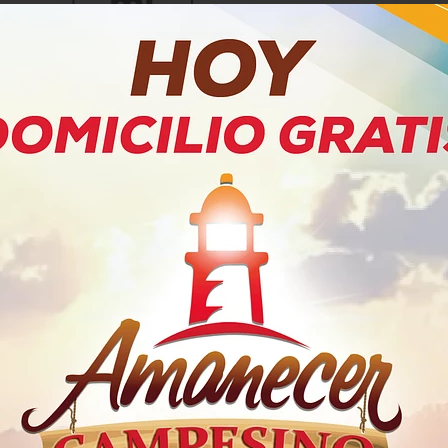
PRODUCTOS RELACIONADOS
Electrolit
Bebida Energizante Vive 100%
Bebida Hi
Zero
Mou