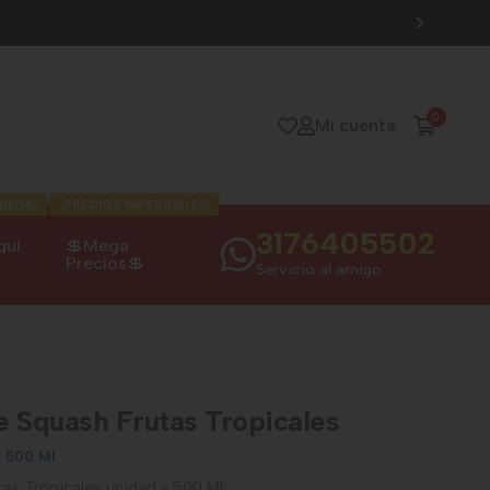
0
Mi cuenta
REDIL!
¡PRECIOS IMPERDIBLES!
3176405502
qui
💲Mega
Precios💲
Servicio al amigo
e Squash Frutas Tropicales
x 500 Ml
as Tropicales unidad x 500 Ml