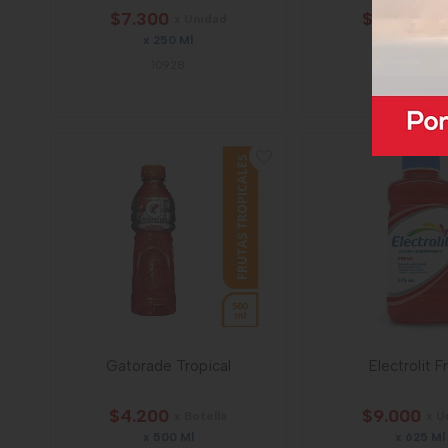
$7.300
$9.000
x Unidad
x U
x 250 Ml
x 625 Ml
10928
43338
Gatorade Tropical
Electrolit F
$4.200
$9.000
x Botella
x U
x 500 Ml
x 625 Ml