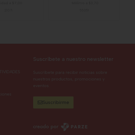
idad a $7,00
Mililitro a $3,70
21071
55351
Suscríbete a nuestro newsletter
TIVIDADES
Suscríbete para recibir noticias sobre
nuestros productos, promociones y
eventos.
ciones
Suscribirme