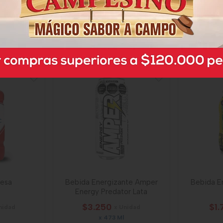
$3.200
$3.
nidad
x Unidad
x 380 Ml
Un
64544
resa
Bebida Energizante Amper
Bebida E
Energy Predator Lata
$3.250
$1.
nidad
x Unidad
x 473 Ml