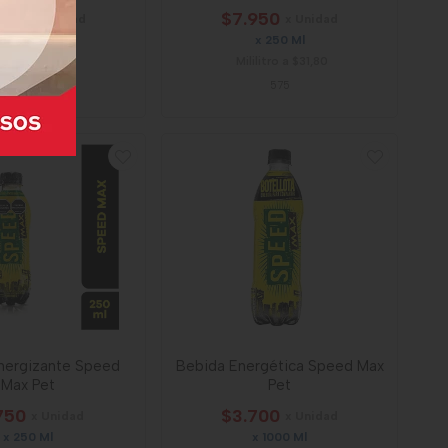
850
$7.950
x Unidad
x Unidad
x 500 Ml
x 250 Ml
idad a $7,70
Mililitro a $31,80
5280
575
nergizante Speed
Bebida Energética Speed Max
Max Pet
Pet
750
$3.700
x Unidad
x Unidad
x 250 Ml
x 1000 Ml