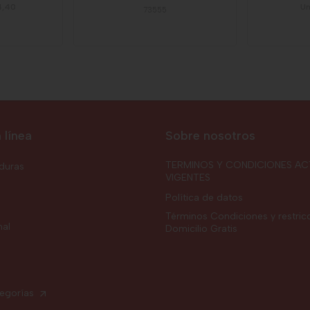
14,40
Un
73555
 línea
Sobre nosotros
TERMINOS Y CONDICIONES AC
rduras
VIGENTES
Política de datos
Términos Condiciones y restric
nal
Domicilio Gratis
tegorías