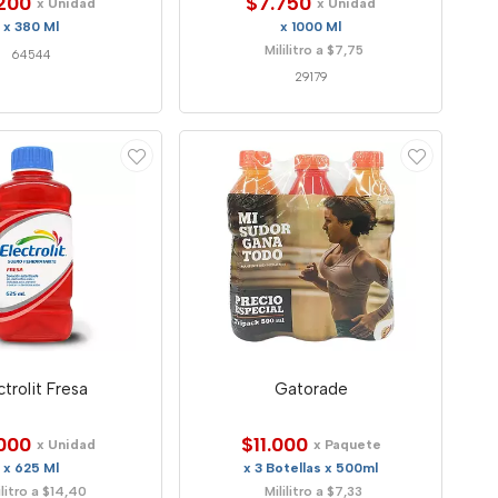
200
$7.750
x Unidad
x Unidad
x 380 Ml
x 1000 Ml
Mililitro a $7,75
64544
29179
ctrolit Fresa
Gatorade
000
$11.000
x Unidad
x Paquete
x 625 Ml
x 3 Botellas x 500ml
ilitro a $14,40
Mililitro a $7,33