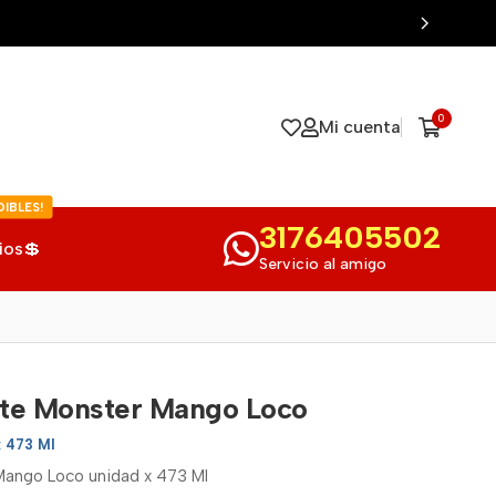
0
Mi cuenta
IBLES!
3176405502
ios💲
Servicio al amigo
nte Monster Mango Loco
x 473 Ml
Mango Loco unidad x 473 Ml