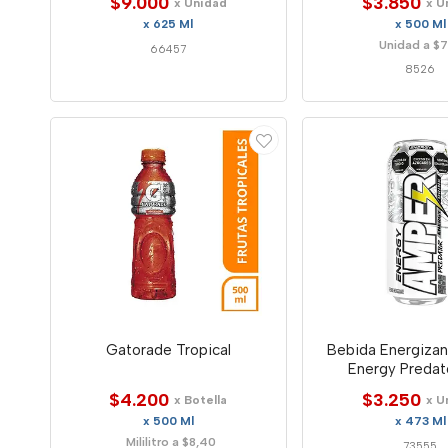
$9.000
$3.850
x Unidad
x U
x 625 Ml
x 500 Ml
Unidad a $7
66457
8526
Gatorade Tropical
Bebida Energiza
Energy Predat
$4.200
$3.250
x Botella
x U
x 500 Ml
x 473 Ml
Mililitro a $8,40
73555