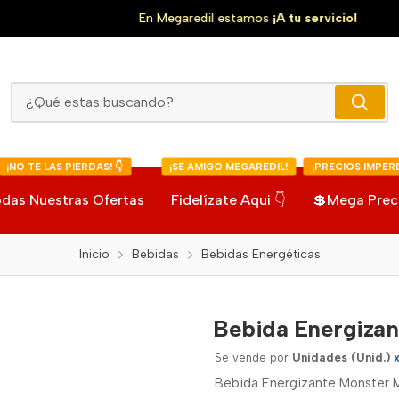
En Megaredil estamos
¡A tu servicio!
Bebida Energizante Monster Mango Loco
¡NO TE LAS PIERDAS! 👇
¡SE AMIGO MEGAREDIL!
¡PRECIOS IMPERD
das Nuestras Ofertas
Fidelízate Aqui 👇
💲Mega Prec
Inicio
Bebidas
Bebidas Energéticas
Bebida Energiza
Se vende por
Unidades (Unid.)
Bebida Energizante Monster 