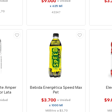
$9.000
$3.
nidad
x Unidad
x 625 Ml
,70
43347
nte Amper
Bebida Energética Speed Max
Ele
or Lata
Pet
$3.700
$9.
nidad
x Unidad
x 1000 Ml
Mililitro a $3,70
Mil