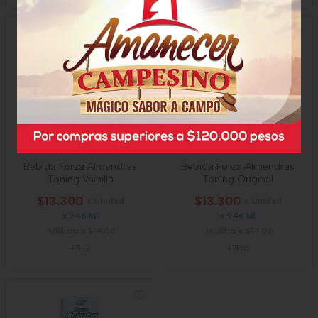
Bebida Forza Almendras
Bebida Forza Almendras
Toning Vainilla
Toning Original
$13.300
$13.300
x Unidad
x Unidad
x 946 Ml
x 946 Ml
Mililitro a $14,06
Mililitro a $14,06
47142
47138