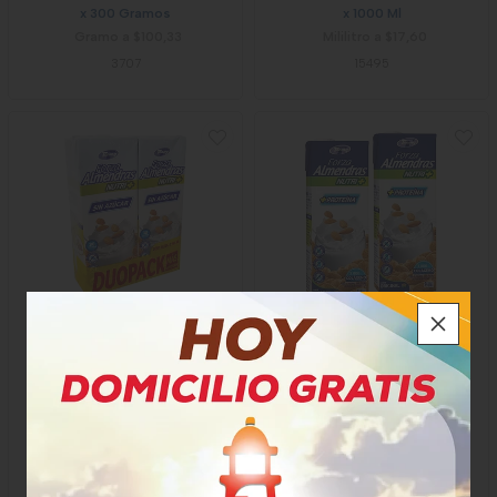
x 300 Gramos
x 1000 Ml
Gramo a $100,33
Mililitro a $17,60
3707
15495
Bebida Forza Almendras
Bebida Forza Almendras
Toning
Toning Original
$23.800
$22.600
x Paquete
x Paquete
x 2 Unidades x 946 ml
x 2 Unidades x 946 Ml
Mililitro a $25,16
Mililitro a $11,95
57240
64377