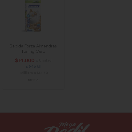
Bebida Forza Almendras
Toning Cero
$14.000
x Unidad
x 946 Ml
Mililitro a $14,80
55926