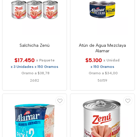
Salchicha Zenú
Atún de Agua Mezclaya
Alamar
$17.450
$5.100
x Paquete
x Unidad
x 3 Unidades x 150 Gramos
x 150 Gramos
Gramo a $38,78
Gramo a $34,00
2682
56159