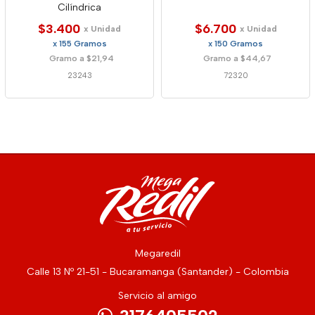
Cilíndrica
$3.400
$6.700
x Unidad
x Unidad
x 155 Gramos
x 150 Gramos
Gramo a $21,94
Gramo a $44,67
23243
72320
Megaredil
Calle 13 Nº 21-51 - Bucaramanga (Santander) - Colombia
Servicio al amigo