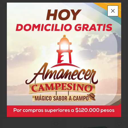
-15
%
Aromaticas Freskos Bolsa
Aromática Surtida Hindú
Surtidas
$4.100
$7.200
x Caja
$3.485
x Unidad
x 20 Unidades
x 50 Gramos
Unidad a $360,00
Gramo a $69,70
44313
33645