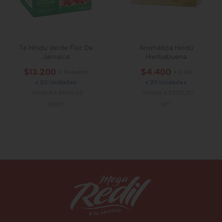
Te Hindu Verde Flor De
Aromática Hindú
Jamaica
Hierbabuena
$13.200
$4.400
x Paquete
x Caja
x 20 Unidades
x 20 Unidades
Unidad a $660,00
Unidad a $220,00
48487
8117