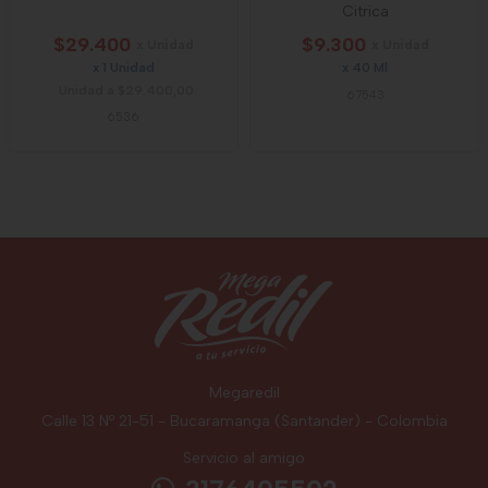
Citrica
$29.400
$9.300
x Unidad
x Unidad
x 1 Unidad
x 40 Ml
Unidad a $29.400,00
67543
6536
Megaredil
Calle 13 Nº 21-51 - Bucaramanga (Santander) - Colombia
Servicio al amigo