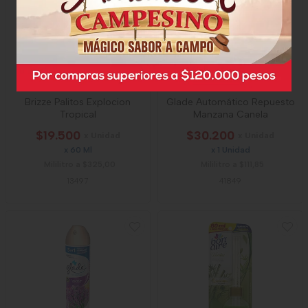
Brizze Palitos Explocion
Glade Automático Repuesto
Tropical
Manzana Canela
$19.500
$30.200
x Unidad
x Unidad
x 60 Ml
x 1 Unidad
Mililitro a $325,00
Mililitro a $111,85
13497
41849