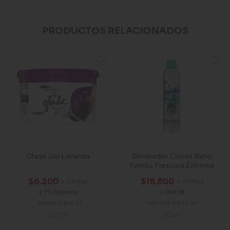
PRODUCTOS RELACIONADOS
Glade Gel Lavanda
Eliminador Olores Baño
Familia Frescura Extrema
$6.200
$18.800
x Unidad
x Unidad
x 70 Gramos
x 300 Ml
Gramo a $88,57
Mililitro a $62,67
42777
15569