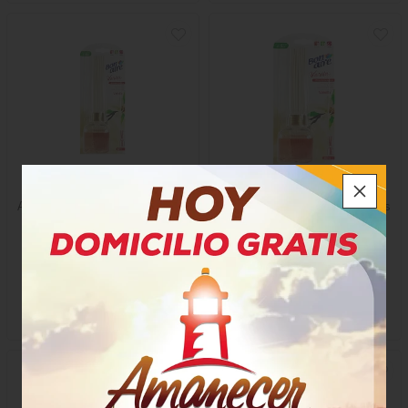
Ambientador Bonaire Varitas
Ambientador Bonaire Varitas
Vainilla
Vainillla
$16.800
$10.250
x Unidad
x Unidad
x 80 Ml
x 40 Ml
Mililitro a $256,25
43964
20889