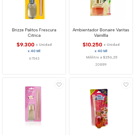
Brizze Palitos Frescura
Ambientador Bonaire Varitas
Citrica
Vainillla
$9.300
$10.250
x Unidad
x Unidad
x 40 Ml
x 40 Ml
Mililitro a $256,25
67543
20889