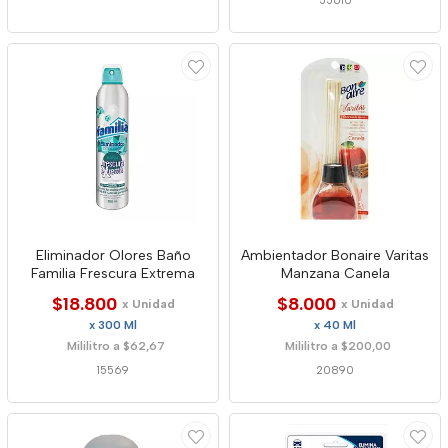
55610
Eliminador Olores Baño
Ambientador Bonaire Varitas
Familia Frescura Extrema
Manzana Canela
$18.800
$8.000
x Unidad
x Unidad
x 300 Ml
x 40 Ml
Mililitro a $62,67
Mililitro a $200,00
15569
20890