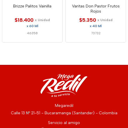
Brizze Palitos Vainilla
Varitas Don Pastor Frutos
Rojos
$18.400
$5.350
x Unidad
x Unidad
x 60 Ml
x 40 Ml
46358
73732
Megaredil
Calle 13 Nº 21-51 - Bucaramanga (Santander) - Colombia
Servicio al amigo