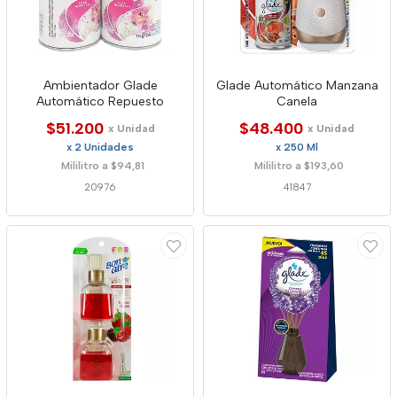
Ambientador Glade
Glade Automático Manzana
Automático Repuesto
Canela
$51.200
$48.400
x Unidad
x Unidad
x 2 Unidades
x 250 Ml
Mililitro a $94,81
Mililitro a $193,60
20976
41847