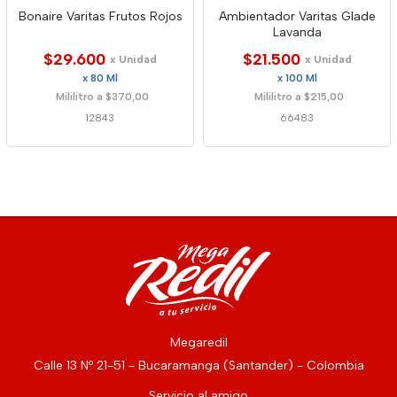
Bonaire Varitas Frutos Rojos
Ambientador Varitas Glade
Lavanda
$29.600
$21.500
x Unidad
x Unidad
x 80 Ml
x 100 Ml
Mililitro a $370,00
Mililitro a $215,00
12843
66483
Megaredil
Calle 13 Nº 21-51 - Bucaramanga (Santander) - Colombia
Servicio al amigo