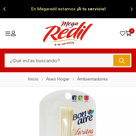
0
En Megaredil estamos
¡A tu servicio!
0
Inicio
Aseo Hogar
Ambientadores