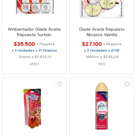
Ambientador Glade Aceite
Glade Aceite Repuesto
Repuesto Surtido
Abrazos Vainilla
$35.500
$27.100
x Paquete
x Paquete
x 3 Unidades x 21 Gramos
x 2 Unidades x 21 Ml
Gramo a $11.833,33
Mililitro a $645,24
45103
853