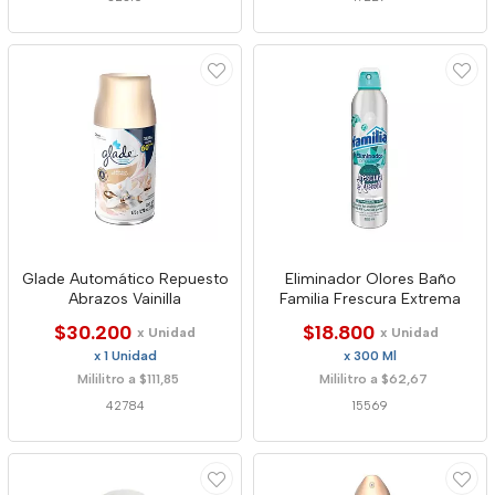
Glade Automático Repuesto
Eliminador Olores Baño
Abrazos Vainilla
Familia Frescura Extrema
$30.200
$18.800
x Unidad
x Unidad
x 1 Unidad
x 300 Ml
Mililitro a $111,85
Mililitro a $62,67
42784
15569