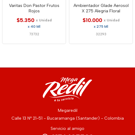
Varitas Don Pastor Frutos
Ambientador Glade Aerosol
Rojos
X 275 Alegria Floral
$5.350
$10.000
x Unidad
x Unidad
x 40 Ml
x 275 Ml
73732
32293
Megaredil
Calle 13 Nº 21-51 - Bucaramanga (Santander) - Colombia
Servicio al amigo