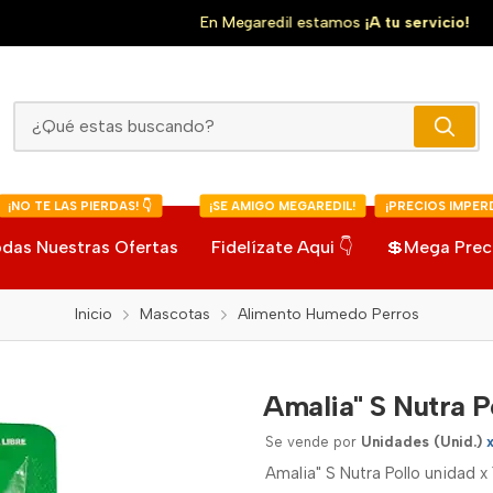
En Megaredil estamos
¡A tu servicio!
Amalia" S Nutra Pollo
¡NO TE LAS PIERDAS! 👇
¡SE AMIGO MEGAREDIL!
¡PRECIOS IMPERD
das Nuestras Ofertas
Fidelízate Aqui 👇
💲Mega Prec
Inicio
Mascotas
Alimento Humedo Perros
Amalia" S Nutra P
Se vende por
Unidades (Unid.)
Amalia" S Nutra Pollo unidad 