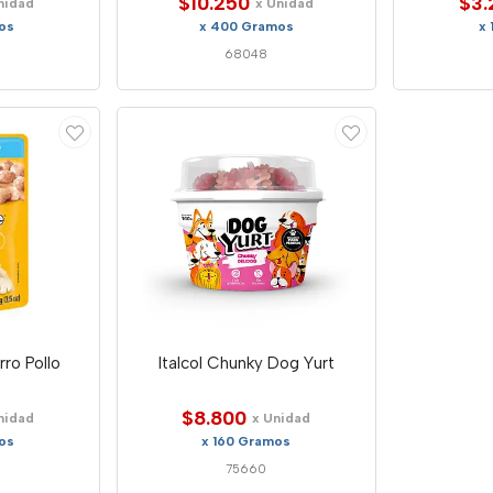
$10.250
$3.
nidad
x Unidad
os
x 400 Gramos
x
68048
ro Pollo
Italcol Chunky Dog Yurt
$8.800
nidad
x Unidad
os
x 160 Gramos
75660