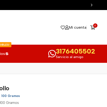
0
Mi cuenta
IBLES!
3176405502
ios💲
Servicio al amigo
ollo
x 100 Gramos
x 100 Gramos