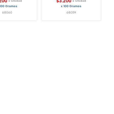
200
$3.200
x Unidad
x Unidad
 100 Gramos
x 100 Gramos
68060
68059