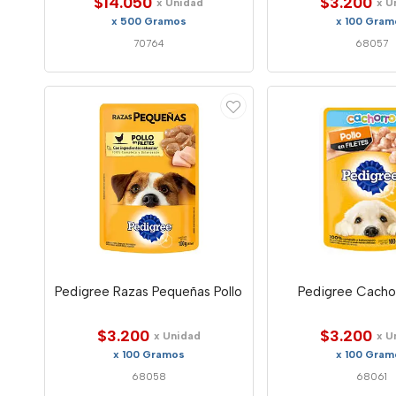
$14.050
$3.200
x Unidad
x U
x 500 Gramos
x 100 Gram
70764
68057
Pedigree Razas Pequeñas Pollo
Pedigree Cachor
$3.200
$3.200
x Unidad
x U
x 100 Gramos
x 100 Gram
68058
68061