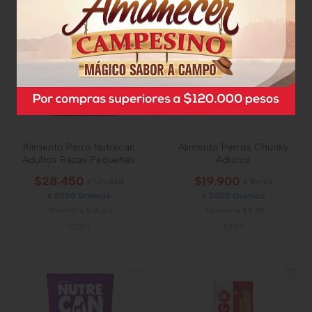
Alimento Perro Nutrecan
Alimento Perros Chunky
Adultos Razas Pequeñas
Adultos
$28.450
$19.900
x Unidad
x Bolsa
x 2000 Gramos
x 2000 Gramos
Gramo a $14,23
Gramo a $9,95
17203
5857