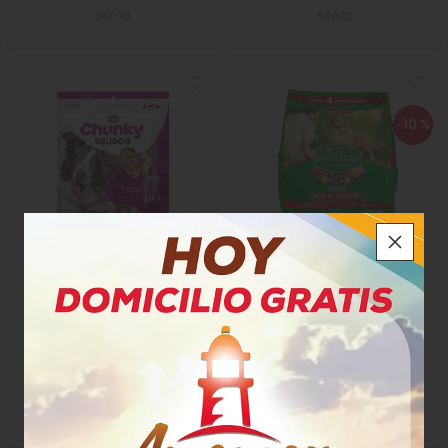
34078
54670
-10
%
Italcol Chunky Delimix
Purina Dog Chow Razas
Medianas y Grandes
$17.000
$6.350
x Unidad
$5.715
x Bolsa
x 280 Gramos
x 475 Gramos
Gramo a $60,71
Gramo a $12,03
49821
30906