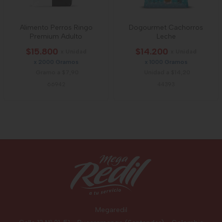
Alimento Perros Ringo
Dogourmet Cachorros
Premium Adulto
Leche
$15.800
$14.200
x Unidad
x Unidad
x 2000 Gramos
x 1000 Gramos
Gramo a $7,90
Unidad a $14,20
66942
44393
Megaredil