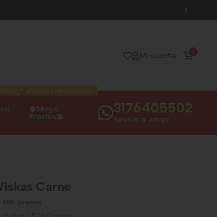
0
Mi cuenta
REDIL!
¡PRECIOS IMPERDIBLES!
3176405502
qui
💲Mega
Precios💲
Servicio al amigo
Wiskas Carne
x 500 Gramos
 Unidad x 500 Gramos