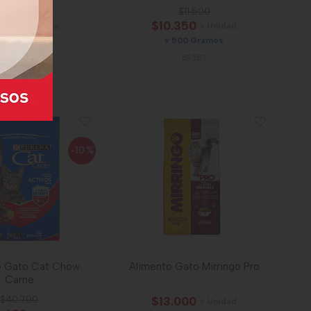
$15.050
$11.500
.545
$10.350
x Bolsa
x Unidad
500 Gramos
x 500 Gramos
amo a $27,09
59387
2945
-10
%
o Gato Cat Chow
Alimento Gato Mirringo Pro
Carne
$40.700
$13.000
x Unidad