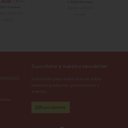
.630
x Bolsa
x 1000 Gramos
1500 Gramos
Gramo a $13,00
amo a $24,42
67708
25933
Suscríbete a nuestro newsletter
TIVIDADES
Suscríbete para recibir noticias sobre
nuestros productos, promociones y
eventos.
ciones
Suscribirme