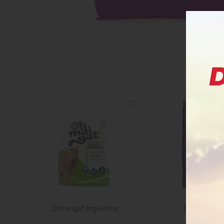
Ohmaigat Inquietos
Donkat Gat