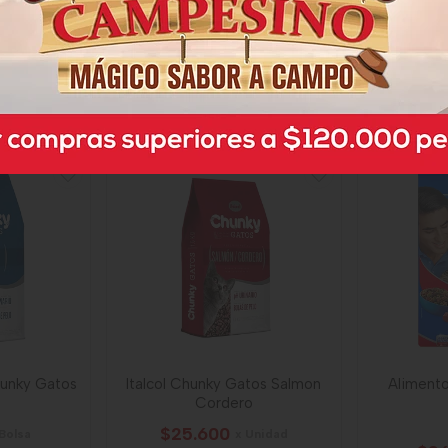
$11.500
Unidad
x Bolsa
$13
mos
x 1000 Gramos
x 
Gramo a $11,50
Gr
26257
unky Gatos
Italcol Chunky Gatos Salmon
Aliment
Cordero
$25.600
 Bolsa
x Unidad