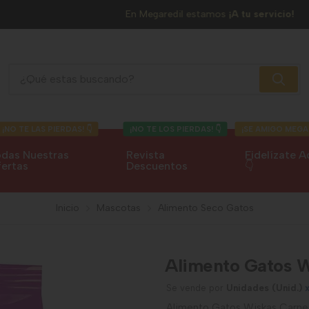
En Megaredil estamos
¡A tu servicio!
Alimento Gatos Wiskas Carne
¡NO TE LAS PIERDAS! 👇
¡NO TE LOS PIERDAS! 👇
¡SE AMIGO MEGA
das Nuestras
Revista
Fidelízate A
ertas
Descuentos
👇
Inicio
Mascotas
Alimento Seco Gatos
Alimento Gatos 
Se vende por
Unidades (Unid.)
Alimento Gatos Wiskas Carne