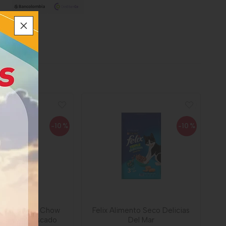
-10
%
-10
%
o Gatos Cat Chow
Felix Alimento Seco Delicias
 Relleno Pescado
Del Mar