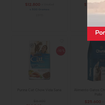
$12.800
$13.950
x Unidad
x 
x 500 Gramos
x 1000 Gra
23170
70042
-10
%
Purina Cat Chow Vida Sana
Alimento Gatos Ch
Pollo
$16.600
$25.600
x