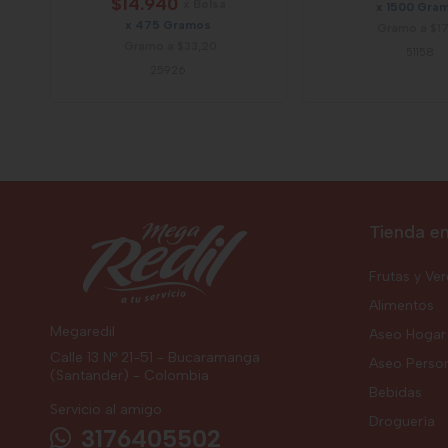
$14.940
x Bolsa
x 1500 Gra
x 475 Gramos
Gramo a $1
Gramo a $33,20
51158
25926
Tienda en
Frutas y Ve
Alimentos
Megaredil
Aseo Hogar
Calle 13 Nº 21-51 - Bucaramanga
Aseo Perso
(Santander) - Colombia
Bebidas
Servicio al amigo
Droguería
3176405502