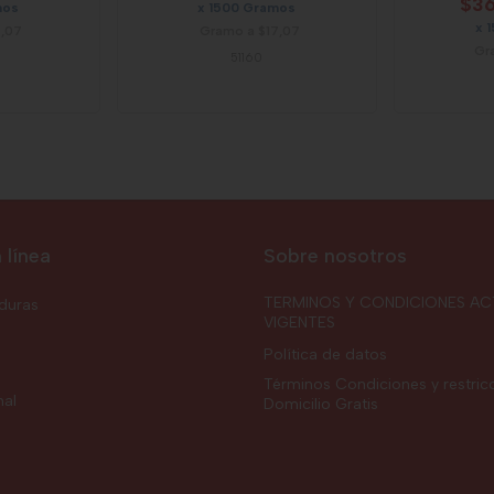
$36
mos
x 1500 Gramos
x 
7,07
Gramo a $17,07
Gr
51160
 línea
Sobre nosotros
TERMINOS Y CONDICIONES AC
rduras
VIGENTES
Política de datos
Términos Condiciones y restric
nal
Domicilio Gratis