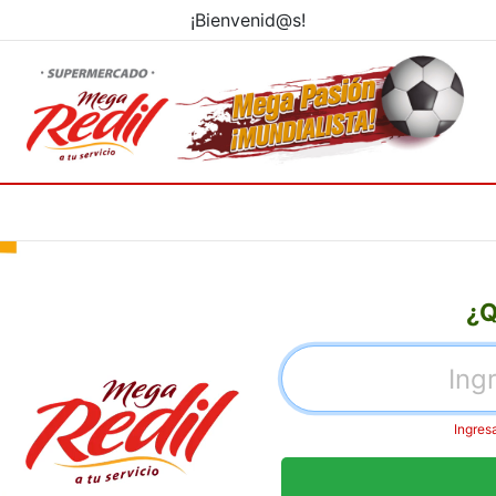
¡Bienvenid@s!
¿Q
Ingres